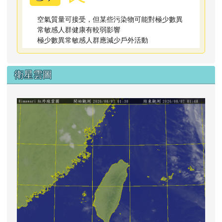
空氣質量可接受，但某些污染物可能對極少數異
常敏感人群健康有較弱影響
極少數異常敏感人群應減少戶外活動
衛星雲圖
lin