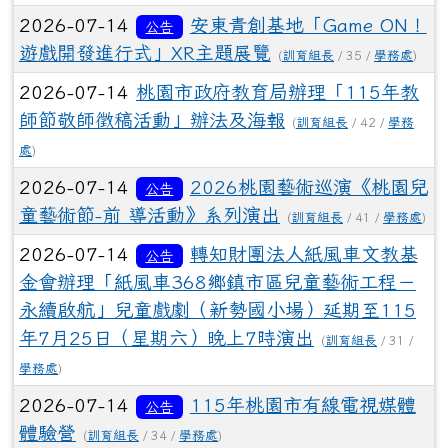
2026-07-14
安東青創基地「Game ON！
公告
遊戲開發進行式」XR主題展覽
(
訓育組長
/ 35 /
學務處
)
2026-07-14
桃園市政府教育局辦理「115年教
師節敬師徵稿活動」辦法及海報
(
訓育組長
/ 42 /
學務
處
)
2026-07-14
2026桃園藝術巡演《桃園兒
公告
童藝術節-前 導活動》系列演出
(
訓育組長
/ 41 /
學務處
)
2026-07-14
轉知財團法人紙風車文教基
公告
金會辦理「紙風車368鄉鎮市區兒童藝術工程－
永續啟航」兒童戲劇（新勢國小場）延期至115
年7月25日（星期六）晚上7時演出
(
訓育組長
/ 31 /
學務處
)
2026-07-14
115年桃園市有線電視媒體
公告
體驗營
(
訓育組長
/ 34 /
學務處
)