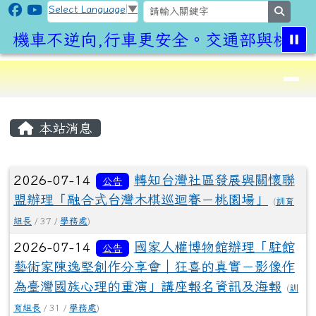
CLPS Site
跳至主內容區
Select Language
▼
search
機車不逆向,行車更安全。交通部與桃園市
導覽列
⏸
頁尾區域
主內容區域
本站消息
文章列表
2026-07-14
轉知台灣社區發展與關懷聯
公告
盟辦理「融合式台灣木棋巡迴賽－桃園場」
(
訓育
組長
/ 37 /
學務處
)
2026-07-14
國家人權博物館辦理「駐館
公告
藝術家陳逸堅創作分享會｜狂喜的真實－影像作
為臺灣國族心理的重演」講座報名資訊及海報
(
訓
育組長
/ 31 /
學務處
)