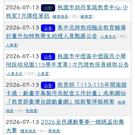
2026-07-13
桃園市政府家庭教育中心-小
活動
桃家7月課程資訊
(
輔導組長
/ 35 /
輔導室
)
2026-07-13
集中式特教班融合教育輔導
公告
計畫外加特教學生助理人員甄選公告
(
人事主任
/ 99 /
人事室
)
2026-07-13
桃園市中壢區中壢國民小學
公告
附設幼兒園115學年度第1次代理教保員錄取公告
(
人事主任
/ 137 /
人事室
)
2026-07-13
教育部「113-115年閩南語
公告
卡通、動畫字幕製作及配音工作計畫」成果網站
「教育部臺灣台語動畫網」短期暫停服務案
(
教學
組長
/ 35 /
教務處
)
2026-07-13
2026全民運動賽事—總統盃街舞
大賽
(
體育組長
/ 41 /
學務處
)