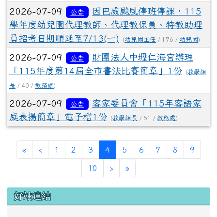
2026-07-09
因巴威颱風停班停課，115
公告
學年度幼兒園代理教師、代理教保員、特教助理
員招考日期順延至7/13(一)
(
幼兒園主任
/ 176 /
幼兒園
)
2026-07-09
財團法人中壢仁海宮辦理
公告
「115年度第14屆全市書法比賽簡章」1份
(
教學組
長
/ 40 /
教務處
)
2026-07-09
客家委員會「115年客語家
公告
庭表揚簡章」電子檔1份
(
教學組長
/ 51 /
教務處
)
第一頁
上一頁
(目前頁次)
«
‹
1
2
3
4
5
6
7
8
9
下一頁
最後頁
10
›
»
左邊區域內容
好站連結