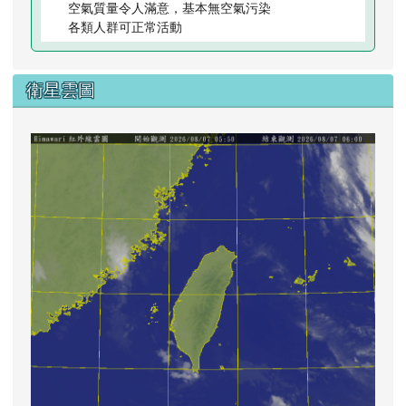
空氣質量令人滿意，基本無空氣污染
各類人群可正常活動
衛星雲圖
lin