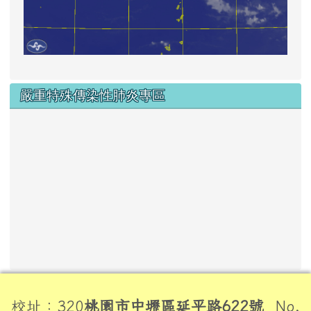
嚴重特殊傳染性肺炎專區
頁尾區域內容
校址：320
桃園市中壢區延平路622號
No.