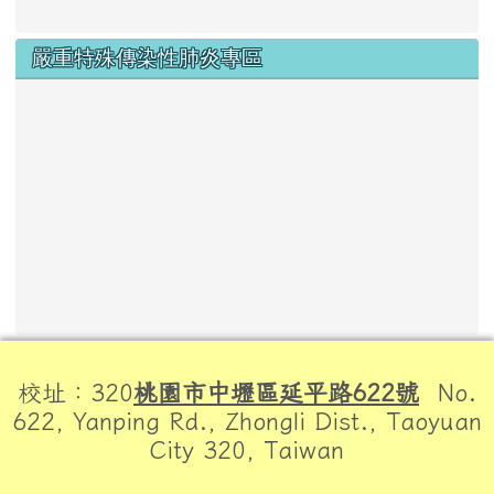
嚴重特殊傳染性肺炎專區
頁尾區域內容
校址：320
桃園市中壢區延平路622號
No.
622, Yanping Rd., Zhongli Dist., Taoyuan
City 320, Taiwan