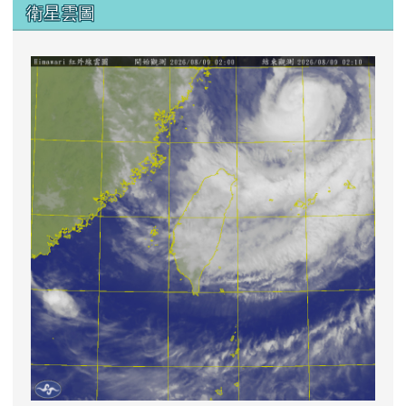
衛星雲圖
lin