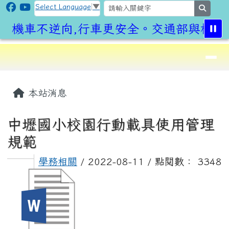
CLPS Site
跳至主內容區
Select Language
▼
search
機車不逆向,行車更安全。交通部與桃園
導覽列
⏸
頁尾區域
主內容區域
本站消息
中壢國小校園行動載具使用管理
規範
學務相關
/ 2022-08-11 / 點閱數： 3348