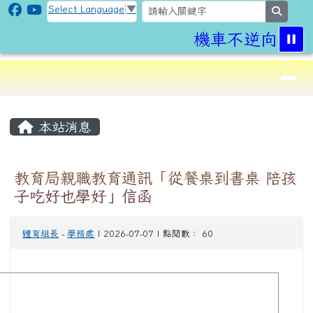
CLPS Site
跳至主內容區
Select Language
▼
search
機車不逆向,行
導覽列
⏸
頁尾區域
主內容區域
本站消息
教育局親職教育通訊「從餐桌到書桌 陪孩
子吃好也學好」信函
體育組長
-
學務處
| 2026-07-07 | 點閱數： 60