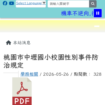
CLPS Site
跳至主內容區
Select Language
▼
search
機車不逆向,行車
導覽列
⏸
頁尾區域
主內容區域
本站消息
桃園市中壢國小校園性別事件防
治規定
學務相關
/ 2026-05-26 / 點閱數： 328