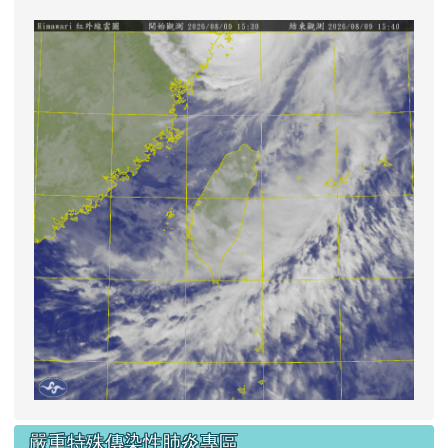
lin
嚴重特殊傳染性肺炎專區