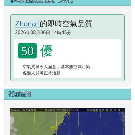
即時空氣質量指數（AQI）
的即時空氣品質
Zhongli
2026年08月06日 14時45分
優
50
空氣質量令人滿意，基本無空氣污染
各類人群可正常活動
衛星雲圖
lin