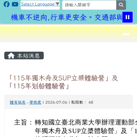
CLPS Site
跳至主內容區
Select Language
▼
search
機車不逆向,行車更安全。交通部與桃園
導覽列
⏸
頁尾區域
主內容區域
本站消息
「115年獨木舟及SUP立槳體驗營」及
「115年划船體驗營」
體育組長
-
學務處
| 2026-07-06 | 點閱數： 48
主旨：
轉知國立臺北商業大學辦理運動部全
年獨木舟及SUP立槳體驗營」及「