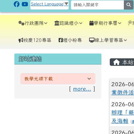
跳至主內容區
CLPS Site
Select Language
▼
s
導覽列
行政團隊
認識壢小
學期行事曆
校慶120專區
壢小粉專
線上學習專區
頁尾區域
主內
左邊區域內容
好站連結
本站
文章
2026-0
[
more...
]
業徵件活
2026-0
辦理「藥
及海報
(
2026-0