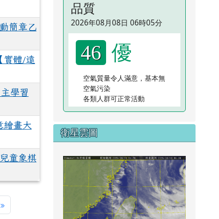
品質
2026年08月08日 06時05分
活動簡章乙
優
46
實體/遠
空氣質量令人滿意，基本無
空氣污染
自主學習
各類人群可正常活動
意繪畫大
衛星雲圖
季兒童象棋
link to
次)
一頁
最後頁
»