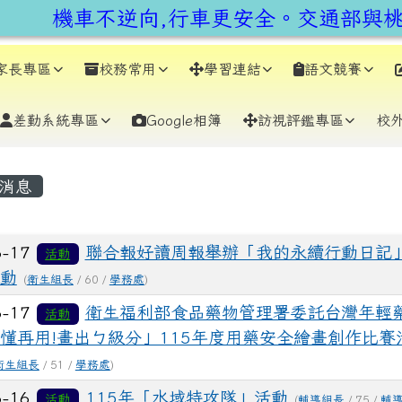
earch
機車不逆向,行車更安全。交通部與桃園
家長專區
校務常用
學習連結
語文競賽
差勤系統專區
Google相簿
訪視評鑑專區
校
容區域
消息
列表
6-17
聯合報好讀周報舉辦「我的永續行動日記
活動
動
(
衛生組長
/ 60 /
學務處
)
6-17
衛生福利部食品藥物管理署委託台灣年輕
活動
懂再用!畫出ㄅ級分」115年度用藥安全繪畫創作比賽
衛生組長
/ 51 /
學務處
)
6-16
115年「水域特攻隊」活動
活動
(
輔導組長
/ 75 /
輔