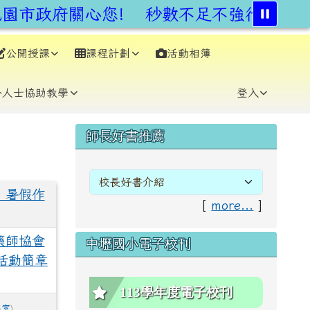
市政府關心您!
秒數不足不強行,安全通
公開授課
課程計劃
活動相簿
⏸
外人士協助教學
登入
右邊區域內容
師長好書推薦
」暑假作
[
more...
]
藥師協會
中壢國小電子校刊
活動簡章
113學年度電子校刊
導室
)