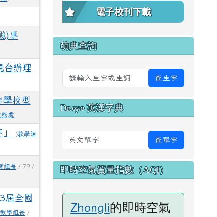
電子校刊下載
颱)專
萌典查詢
視台辦理
查生字
非學校型
Dr.eye 英漢字典
教務處
)
賽」
(
教學組
英文單字
查單字
育組長
/ 79 /
即時空氣質量指數（AQI）
3屆全國
的即時空氣
Zhongli
教學組長
/