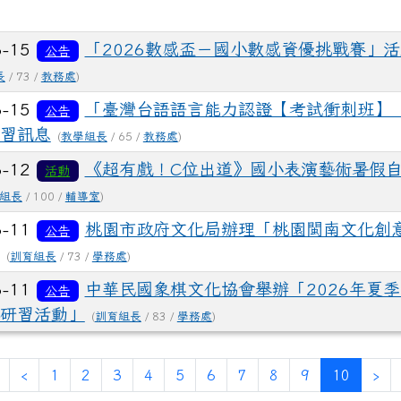
6-15
「2026數感盃－國小數感資優挑戰賽」
公告
長
/ 73 /
教務處
)
6-15
「臺灣台語語言能力認證【考試衝刺班】【
公告
習訊息
(
教學組長
/ 65 /
教務處
)
6-12
《超有戲！C位出道》國小表演藝術暑假
活動
組長
/ 100 /
輔導室
)
6-11
桃園市政府文化局辦理「桃園閩南文化創
公告
(
訓育組長
/ 73 /
學務處
)
6-11
中華民國象棋文化協會舉辦「2026年夏
公告
研習活動」
(
訓育組長
/ 83 /
學務處
)
第一頁
上一頁
(目前頁
下
‹
1
2
3
4
5
6
7
8
9
10
›