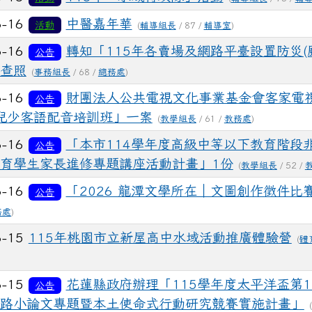
6-16
中醫嘉年華
活動
(
輔導組長
/ 87 /
輔導室
)
6-16
轉知「115年各賣場及網路平臺設置防災(
公告
查照
(
事務組長
/ 68 /
總務處
)
6-16
財團法人公共電視文化事業基金會客家電
公告
6兒少客語配音培訓班」一案
(
教學組長
/ 61 /
教務處
)
6-16
「本市114學年度高級中等以下教育階段
公告
育學生家長進修專題講座活動計畫」1份
(
教學組長
/ 52 /
6-16
「2026 龍潭文學所在｜文圖創作徵件比
公告
務處
)
6-15
115年桃園市立新屋高中水域活動推廣體驗營
(
體
6-15
花蓮縣政府辦理「115學年度太平洋盃第1
公告
路小論文專題暨本土使命式行動研究競賽實施計畫」
(