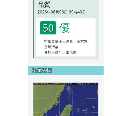
品質
2026年08月06日 09時40分
優
50
空氣質量令人滿意，基本無
空氣污染
各類人群可正常活動
衛星雲圖
link to