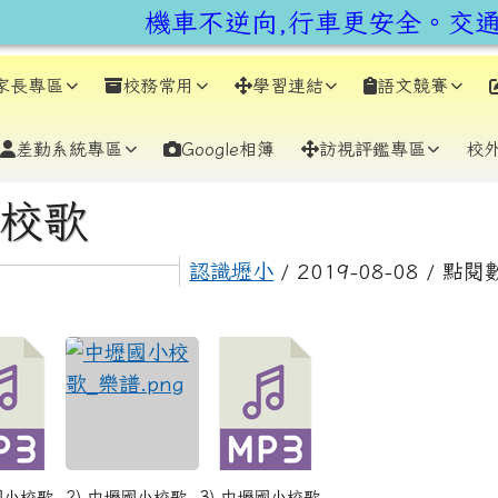
earch
機車不逆向,行車更安全。交通
家長專區
校務常用
學習連結
語文競賽
差勤系統專區
Google相簿
訪視評鑑專區
校
容區域
校歌
認識壢小
/ 2019-08-08 / 點閱
國小校歌.
2) 中壢國小校歌_
3) 中壢國小校歌_