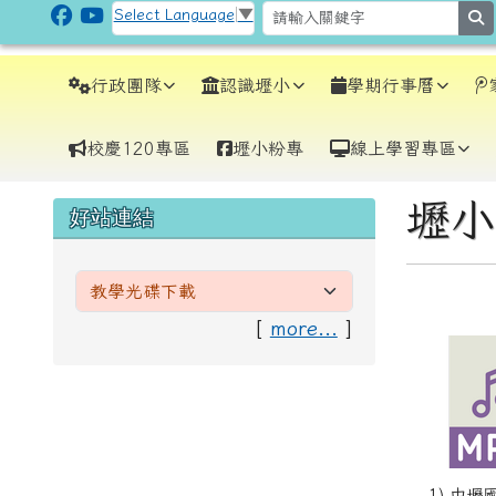
跳至主內容區
CLPS Site
Select Language
▼
s
導覽列
行政團隊
認識壢小
學期行事曆
校慶120專區
壢小粉專
線上學習專區
頁尾區域
主內
壢小
左邊區域內容
好站連結
[
more...
]
1) 中壢