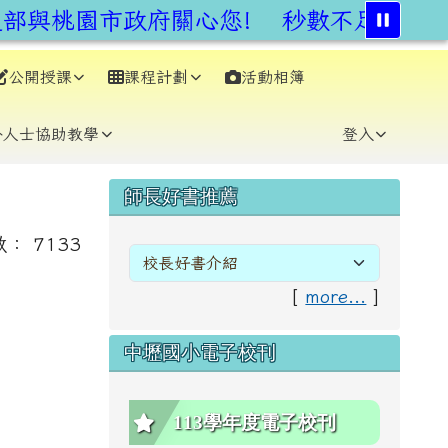
部與桃園市政府關心您!
秒數不足不強行,
公開授課
課程計劃
活動相簿
⏸
外人士協助教學
登入
右邊區域內容
師長好書推薦
數： 7133
[
more...
]
中壢國小電子校刊
113學年度電子校刊