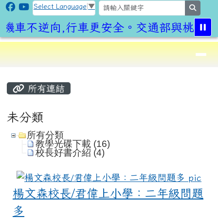
CLPS Site
跳至主內容區
Select Language
▼
search
機車不逆向,行車更安全。交通部與桃園市
導覽列
⏸
頁尾區域
主內容區域
所有連結
未分類
所有分類
教學光碟下載 (16)
校長好書介紹 (4)
楊
楊文森校長/君偉上小學：二年級問題
多