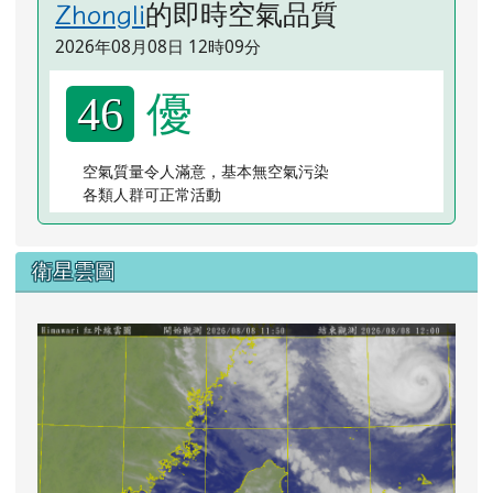
的即時空氣品質
Zhongli
2026年08月08日 12時09分
優
46
空氣質量令人滿意，基本無空氣污染
各類人群可正常活動
衛星雲圖
lin