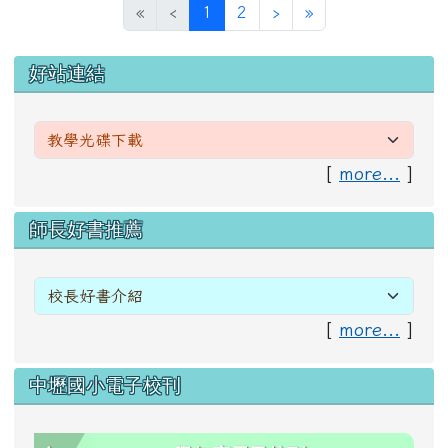
(目前頁次)
下一頁
最後頁
«
‹
1
2
›
»
左邊區域內容
好站連結
[
more...
]
右邊區域內容
師長好書推薦
[
more...
]
中壢國小電子校刊