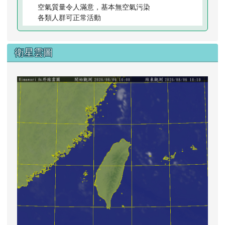
空氣質量令人滿意，基本無空氣污染
各類人群可正常活動
衛星雲圖
lin