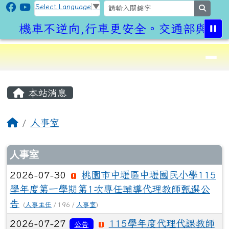
CLPS Site
跳至主內容區
Select Language
▼
search
機車不逆向,行車更安全。交通部與桃園
導覽列
⏸
頁尾區域
主內容區域
本站消息
回首頁
人事室
文章列表
人事室
2026-07-30
桃園市中壢區中壢國民小學115
學年度第一學期第1次專任輔導代理教師甄選公
告
(
人事主任
/ 196 /
人事室
)
2026-07-27
115學年度代理代課教師
公告