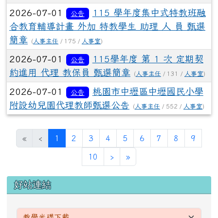
2026-07-01
115 學年度集中式特教班融
公告
合教育輔導計畫 外加 特教學生 助理 人 員 甄選
簡章
(
人事主任
/ 175 /
人事室
)
2026-07-01
115學年度 第 1 次 定期契
公告
約進用 代理 教保員 甄選簡章
(
人事主任
/ 131 /
人事室
)
2026-07-01
桃園市中壢區中壢國民小學
公告
附設幼兒園代理教師甄選公告
(
人事主任
/ 552 /
人事室
)
(目前頁次)
«
‹
1
2
3
4
5
6
7
8
9
下一頁
最後頁
10
›
»
左邊區域內容
好站連結