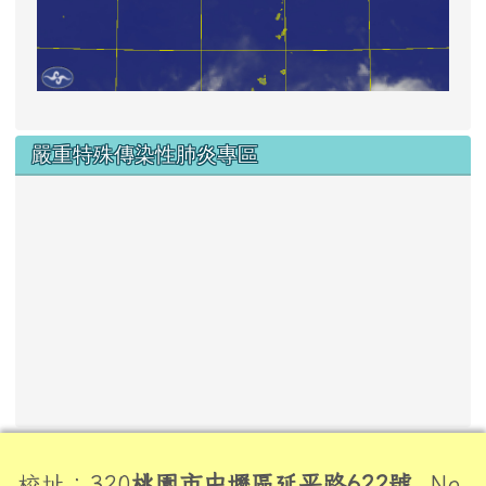
嚴重特殊傳染性肺炎專區
頁尾區域內容
校址：320
桃園市中壢區延平路622號
No.