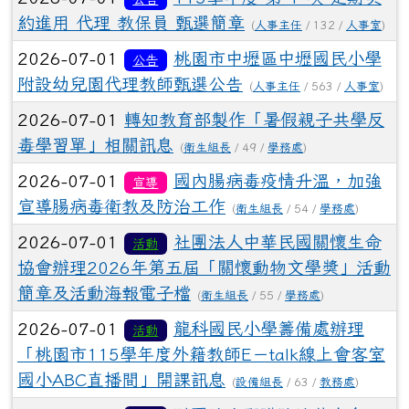
約進用 代理 教保員 甄選簡章
(
人事主任
/ 132 /
人事室
)
2026-07-01
桃園市中壢區中壢國民小學
公告
附設幼兒園代理教師甄選公告
(
人事主任
/ 563 /
人事室
)
2026-07-01
轉知教育部製作「暑假親子共學反
毒學習單」相關訊息
(
衛生組長
/ 49 /
學務處
)
2026-07-01
國內腸病毒疫情升溫，加強
宣導
宣導腸病毒衛教及防治工作
(
衛生組長
/ 54 /
學務處
)
2026-07-01
社團法人中華民國關懷生命
活動
協會辦理2026年第五屆「關懷動物文學獎」活動
簡章及活動海報電子檔
(
衛生組長
/ 55 /
學務處
)
2026-07-01
龍科國民小學籌備處辦理
活動
「桃園市115學年度外籍教師E－talk線上會客室
國小ABC直播間」開課訊息
(
設備組長
/ 63 /
教務處
)