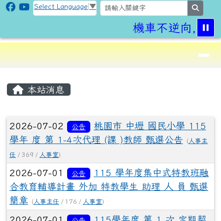
CLPS Site
跳至主內容區
Select Language
▼
search
機車不逆向,行車
導覽列
⏸
頁尾區域
主內容區域
本站消息
文章列表
2026-07-02
桃園市 中壢 國民小學 115
公告
學年 度 第 1-4次代理 (課 )教師 甄選公告
(
人事主
任
/ 369 /
人事室
)
2026-07-01
115 學年度集中式特教班融
公告
合教育輔導計畫 外加 特教學生 助理 人 員 甄選
簡章
(
人事主任
/ 176 /
人事室
)
2026-07-01
115學年度 第 1 次 定期契
公告