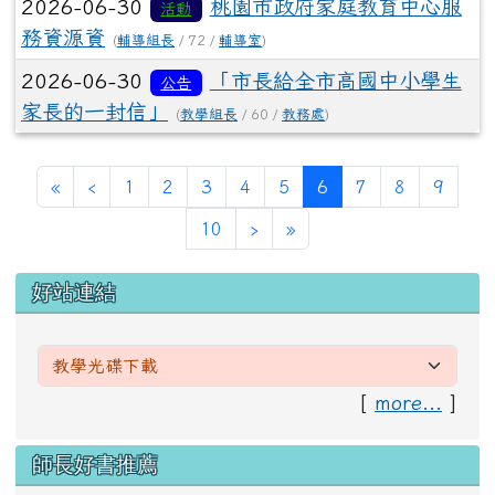
2026-06-30
桃園市政府家庭教育中心服
活動
務資源資
(
輔導組長
/ 72 /
輔導室
)
2026-06-30
「市長給全市高國中小學生
公告
家長的一封信」
(
教學組長
/ 60 /
教務處
)
第一頁
上一頁
(目前頁次)
«
‹
1
2
3
4
5
6
7
8
9
下一頁
最後頁
10
›
»
左邊區域內容
好站連結
[
more...
]
右邊區域內容
師長好書推薦