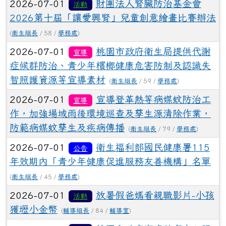
2026-07-01
財團法人腎臟防治基金會
活動
2026第十屆「讓愛興腎」兒童創意繪畫比賽辦法
(
衛生組長
/ 58 /
學務處
)
2026-07-01
桃園市政府衛生局提供代謝
宣導
症候群防治、青少年檳榔健康危害防制及認識失
智照護資源等宣導素材
(
衛生組長
/ 59 /
學務處
)
2026-07-01
宣導登革熱等病媒蚊防治工
宣導
作，加強場域雨後環境巡查及孳生源清除作業，
防範病媒蚊孳生及疾病傳播
(
衛生組長
/ 79 /
學務處
)
2026-07-01
衛生福利部國民健康署115
公告
年效期內「青少年健康促進服務友善機構」名單
(
衛生組長
/ 45 /
學務處
)
2026-07-01
放暑假爸媽看親職影片-小孩
活動
獲壢小金幣
(
輔導組長
/ 84 /
輔導室
)