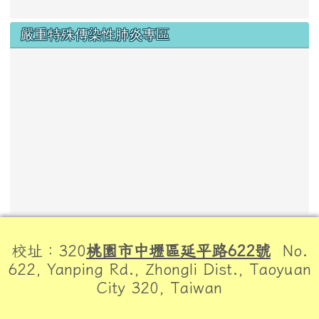
嚴重特殊傳染性肺炎專區
頁尾區域內容
校址：320
桃園市中壢區延平路622號
No.
622, Yanping Rd., Zhongli Dist., Taoyuan
City 320, Taiwan