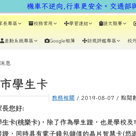
earch
機車不逆向,行車更安全。交通部與
家長專區
校務常用
學習連結
語文競賽
差勤系統專區
Google相簿
訪視評鑑專區
校
容區域
消息
市學生卡
教務相關
/ 2019-08-07 / 點閱
長您好:
生卡(桃樂卡)
，除了作為學生證，也是學校及
書證，同時具有電子錢包儲值的晶片智慧卡(悠遊