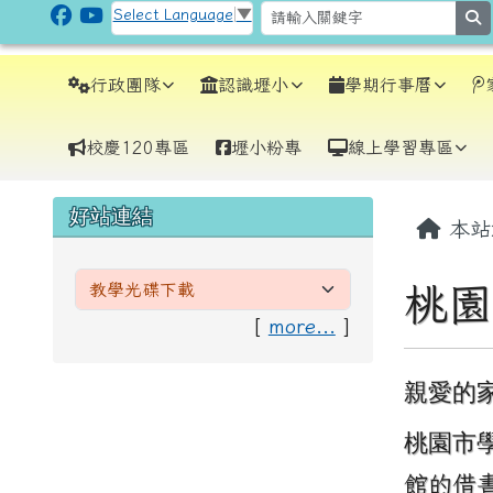
跳至主內容區
CLPS Site
Select Language
▼
s
導覽列
行政團隊
認識壢小
學期行事曆
校慶120專區
壢小粉專
線上學習專區
頁尾區域
主內
左邊區域內容
好站連結
本站
桃園
[
more...
]
親愛的家
桃園市學
館的借