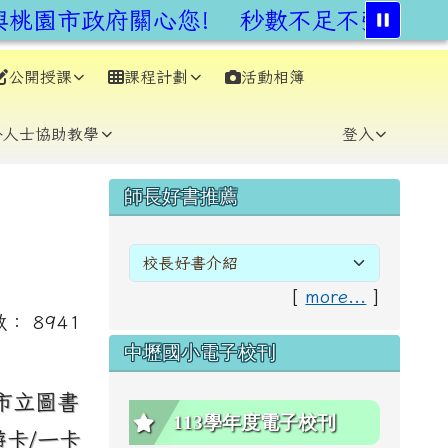
桃園市政府關心您!
秒數不足不強行,安
公開授課
課程計劃
活動相簿
⏸
外人士協助教學
登入
右邊區域內容
師長好書推薦
[
more...
]
數： 8941
中壢國小電子校刊
市立圖書
113學年度電子校刊
卡/一卡