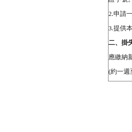
2.
申請一卡
3.
提供本
二、掛
應繳納
(
約一週