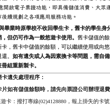
同意開啟電子票證功能，即具備儲值消費、大眾
市後續規劃之各項應用服務功能。
與畢業時原學校不收回學生卡，舊卡的學生身
銷，但仍可作為一般悠遊卡使用。
舊卡儲值的餘
新卡，舊卡中儲值的餘額，可以繼續使用或向悠
退還。
如有遺失或人為因素換卡等問題，需自備
註冊組重新製卡。
樂卡遺失處理程序：
卡片如有儲值餘額時，請先向票證公司辦理退費
遊卡：撥打專線(02)4128880，報上掛失的卡
。