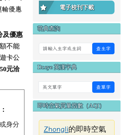
電子校刊下載
運輸優惠
萌典查詢
分及優惠
額不能
查生字
遊卡公
Dr.eye 英漢字典
50元洽
英文單字
查單字
即時空氣質量指數（AQI）
：
號或身分
的即時空氣
Zhongli