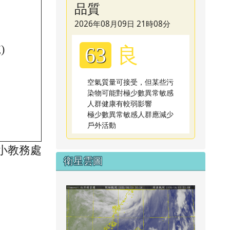
品質
2026年08月09日 21時08分
良
)
63
空氣質量可接受，但某些污
染物可能對極少數異常敏感
人群健康有較弱影響
極少數異常敏感人群應減少
戶外活動
小教務處
衛星雲圖
link to