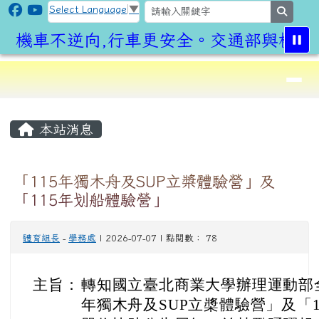
CLPS Site
跳至主內容區
Select Language
▼
search
機車不逆向,行車更安全。交通部與桃園市
導覽列
⏸
頁尾區域
主內容區域
本站消息
「115年獨木舟及SUP立槳體驗營」及
「115年划船體驗營」
體育組長
-
學務處
| 2026-07-07 | 點閱數： 78
主旨：
轉知國立臺北商業大學辦理運動部全
年獨木舟及SUP立槳體驗營」及「