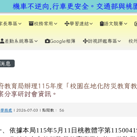
earch
機車不逆向,行車更安全。交通部與桃園
家長專區
校務常用
學習連結
語文競賽
差勤系統專區
Google相簿
訪視評鑑專區
校
容區域
消息
府教育局辦理115年度「校園在地化防災教育
案分享研討會資訊。
-
學務處
| 2026-07-03 | 點閱數： 56
一、
依據本局115年5月11日桃教體字第115004