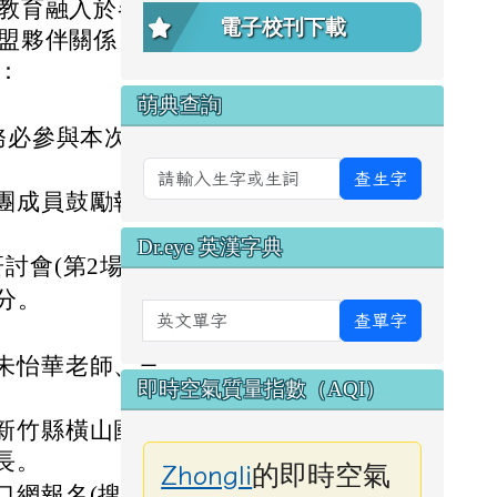
教育融入於各領
電子校刊下載
盟夥伴關係，形
：
萌典查詢
務必參與本次研
查生字
團成員鼓勵報名
Dr.eye 英漢字典
會(第2場)：
0分。
英文單字
查單字
朱怡華老師、三
即時空氣質量指數（AQI）
新竹縣橫山國小
長。
的即時空氣
Zhongli
口網報名(搜尋