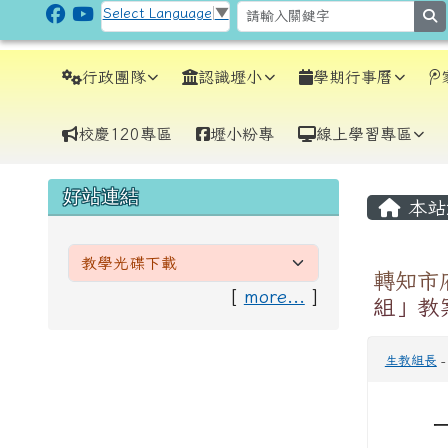
跳至主內容區
CLPS Site
Select Language
▼
s
導覽列
行政團隊
認識壢小
學期行事曆
校慶120專區
壢小粉專
線上學習專區
頁尾區域
主內
左邊區域內容
好站連結
本站
轉知市
[
more...
]
組」教
生教組長