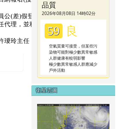
品質
2026年08月08日 14時02分
公(差)假登
任代理，並利用
良
59
許璦玲主任，聯
空氣質量可接受，但某些污
染物可能對極少數異常敏感
人群健康有較弱影響
極少數異常敏感人群應減少
戶外活動
衛星雲圖
link to