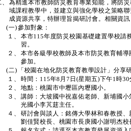
二、
為精進本市教師防災教育專業知能，將防災
域課程教學中，並建立與強化學校之策略聯
成資源共享，特辦理旨揭研討會。相關資訊
(一)
參加對象：
１、
本市115年度防災校園基礎建置學校請
習。
２、
本市各級學校教師及本市防災教育輔導
參加。
(二)
「校園在地化防災教育教學設計」分享研討
１、
時間：115年8月7日(星期五)下午1時3
２、
地點：桃園市中壢區內壢國小。
３、
講師：大坡國中祝嘉佑老師、新埔國小
光國小李芃莛主任。
４、
研討會與談人：銘傳大學林和春教授、
劉佳賢校長、桃園市長庚國小謝明杰校
５、
報名方式：請逕至本市教育發展資源入