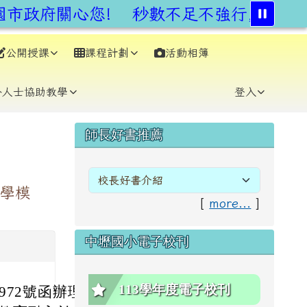
市政府關心您!
秒數不足不強行,安全通
公開授課
課程計劃
活動相簿
⏸
外人士協助教學
登入
右邊區域內容
師長好書推薦
教學模
[
more...
]
中壢國小電子校刊
113學年度電子校刊
1972號函辦理。