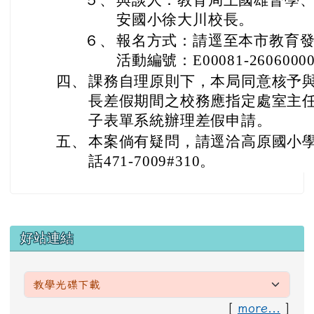
５、
與談人：教育局王國雄督學
安國小徐大川校長。
６、
報名方式：請逕至本市教育發
活動編號：E00081-2606000
四、
課務自理原則下，本局同意核予與
長差假期間之校務應指定處室主
子表單系統辦理差假申請。
五、
本案倘有疑問，請逕洽高原國小
話471-7009#310。
左邊區域內容
好站連結
[
more...
]