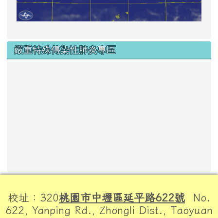
嚴重特殊傳染性肺炎專區
頁尾區域內容
校址：320
桃園市中壢區延平路622號
No.
622, Yanping Rd., Zhongli Dist., Taoyuan