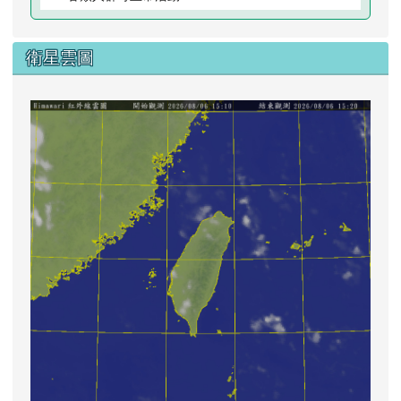
衛星雲圖
lin