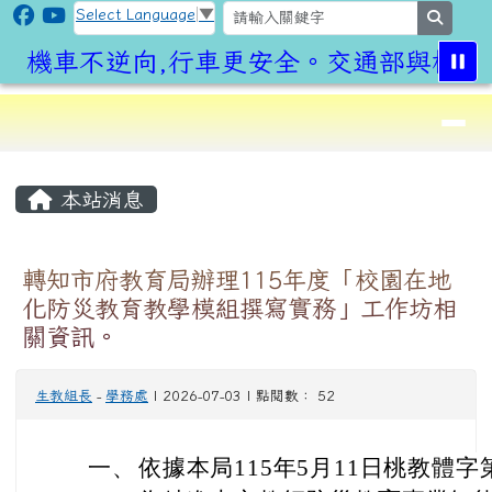
CLPS Site
跳至主內容區
Select Language
▼
search
機車不逆向,行車更安全。交通部與桃園市
導覽列
⏸
頁尾區域
主內容區域
本站消息
轉知市府教育局辦理115年度「校園在地
化防災教育教學模組撰寫實務」工作坊相
關資訊。
生教組長
-
學務處
| 2026-07-03 | 點閱數： 52
一、
依據本局115年5月11日桃教體字第