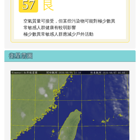
良
57
空氣質量可接受，但某些污染物可能對極少數異
常敏感人群健康有較弱影響
極少數異常敏感人群應減少戶外活動
衛星雲圖
lin