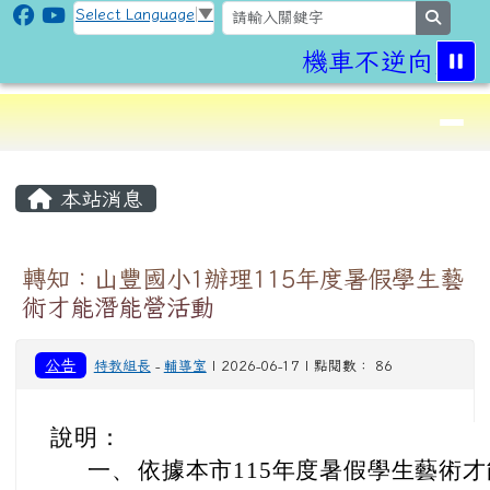
CLPS Site
跳至主內容區
Select Language
▼
search
機車不逆向,行車
導覽列
⏸
頁尾區域
主內容區域
本站消息
轉知：山豐國小1辦理115年度暑假學生藝
術才能潛能營活動
公告
特教組長
-
輔導室
| 2026-06-17 | 點閱數： 86
說明：
一、
依據本市115年度暑假學生藝術