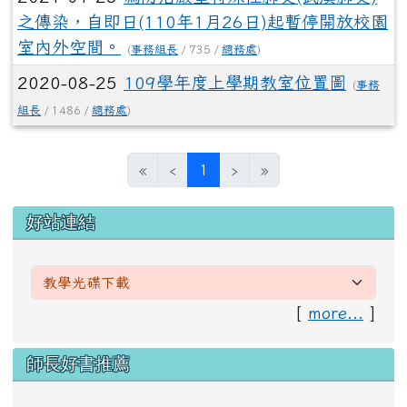
之傳染，自即日(110年1月26日)起暫停開放校園
室內外空間。
(
事務組長
/ 735 /
總務處
)
2020-08-25
109學年度上學期教室位置圖
(
事務
組長
/ 1486 /
總務處
)
(目前頁次)
«
‹
1
›
»
左邊區域內容
好站連結
[
more...
]
右邊區域內容
師長好書推薦