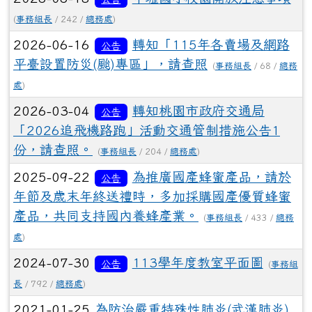
(
事務組長
/ 242 /
總務處
)
2026-06-16
轉知「115年各賣場及網路
公告
平臺設置防災(颱)專區」，請查照
(
事務組長
/ 68 /
總務
處
)
2026-03-04
轉知桃園市政府交通局
公告
「2026追飛機路跑」活動交通管制措施公告1
份，請查照。
(
事務組長
/ 204 /
總務處
)
2025-09-22
為推廣國產蜂蜜產品，請於
公告
年節及歲末年終送禮時，多加採購國產優質蜂蜜
產品，共同支持國內養蜂產業。
(
事務組長
/ 433 /
總務
處
)
2024-07-30
113學年度教室平面圖
公告
(
事務組
長
/ 792 /
總務處
)
2021-01-25
為防治嚴重特殊性肺炎(武漢肺炎)