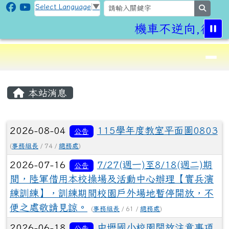
CLPS Site
跳至主內容區
Select Language
▼
search
機車不逆向,行車
導覽列
⏸
頁尾區域
主內容區域
本站消息
文章列表
2026-08-04
115學年度教室平面圖0803
公告
(
事務組長
/ 74 /
總務處
)
2026-07-16
7/27(週一)至8/18(週二)期
公告
間，陸軍借用本校操場及活動中心辦理【實兵演
練訓練】，訓練期間校園戶外場地暫停開放，不
便之處敬請見諒。
(
事務組長
/ 61 /
總務處
)
2026-06-18
中壢國小校園開放注意事項
公告