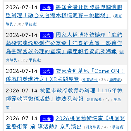
2026-07-14
轉知台灣社區發展與關懷聯
公告
盟辦理「融合式台灣木棋巡迴賽－桃園場」
(
訓育
組長
/ 38 /
學務處
)
2026-07-14
國家人權博物館辦理「駐館
公告
藝術家陳逸堅創作分享會｜狂喜的真實－影像作
為臺灣國族心理的重演」講座報名資訊及海報
(
訓
育組長
/ 32 /
學務處
)
2026-07-14
安東青創基地「Game ON！
公告
遊戲開發進行式」XR主題展覽
(
訓育組長
/ 36 /
學務處
)
2026-07-14
桃園市政府教育局辦理「115年教
師節敬師徵稿活動」辦法及海報
(
訓育組長
/ 43 /
學務
處
)
2026-07-14
2026桃園藝術巡演《桃園兒
公告
童藝術節-前 導活動》系列演出
(
訓育組長
/ 42 /
學務處
)