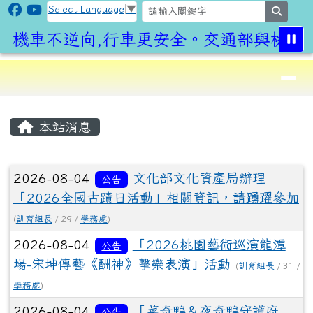
CLPS Site
跳至主內容區
Select Language
▼
search
機車不逆向,行車更安全。交通部與桃園市
導覽列
⏸
頁尾區域
主內容區域
本站消息
文章列表
2026-08-04
文化部文化資產局辦理
公告
「2026全國古蹟日活動」相關資訊，請踴躍參加
(
訓育組長
/ 29 /
學務處
)
2026-08-04
「2026桃園藝術巡演龍潭
公告
場-宋坤傳藝《酬神》擊樂表演」活動
(
訓育組長
/ 31 /
學務處
)
2026-08-04
「菜奇鴨＆夜奇鴨守護府
公告