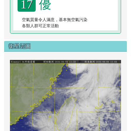
優
17
空氣質量令人滿意，基本無空氣污染
各類人群可正常活動
衛星雲圖
lin