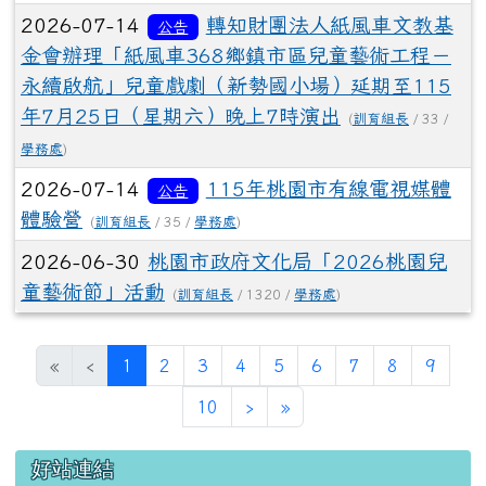
2026-07-14
轉知財團法人紙風車文教基
公告
金會辦理「紙風車368鄉鎮市區兒童藝術工程－
永續啟航」兒童戲劇（新勢國小場）延期至115
年7月25日（星期六）晚上7時演出
(
訓育組長
/ 33 /
學務處
)
2026-07-14
115年桃園市有線電視媒體
公告
體驗營
(
訓育組長
/ 35 /
學務處
)
2026-06-30
桃園市政府文化局「2026桃園兒
童藝術節」活動
(
訓育組長
/ 1320 /
學務處
)
(目前頁次)
«
‹
1
2
3
4
5
6
7
8
9
下一頁
最後頁
10
›
»
左邊區域內容
好站連結