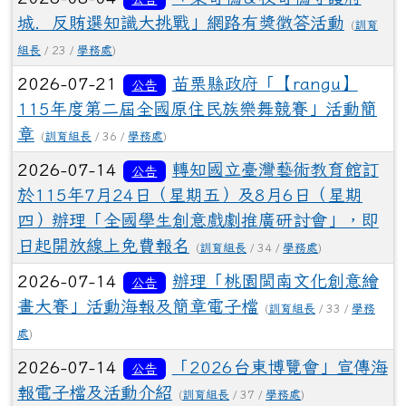
城．反賄選知識大挑戰」網路有獎徵答活動
(
訓育
組長
/ 23 /
學務處
)
2026-07-21
苗栗縣政府「【rangu】
公告
115年度第二屆全國原住民族樂舞競賽」活動簡
章
(
訓育組長
/ 36 /
學務處
)
2026-07-14
轉知國立臺灣藝術教育館訂
公告
於115年7月24日（星期五）及8月6日（星期
四）辦理「全國學生創意戲劇推廣研討會」，即
日起開放線上免費報名
(
訓育組長
/ 34 /
學務處
)
2026-07-14
辦理「桃園閩南文化創意繪
公告
畫大賽」活動海報及簡章電子檔
(
訓育組長
/ 33 /
學務
處
)
2026-07-14
「2026台東博覽會」宣傳海
公告
報電子檔及活動介紹
(
訓育組長
/ 37 /
學務處
)