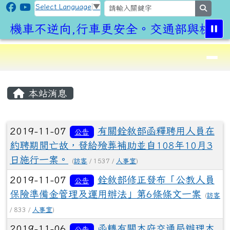
CLPS Site
跳至主內容區
Select Language
▼
search
機車不逆向,行車更安全。交通部與桃園市
導覽列
⏸
頁尾區域
主內容區域
本站消息
文章列表
2019-11-07
有關銓敘部函釋聘用人員在
公告
約聘期間亡故，發給殮葬補助並自108年10月3
日施行一案。
(
訪客
/ 1537 /
人事室
)
2019-11-07
銓敘部修正發布「公教人員
公告
保險準備金管理及運用辦法」第6條條文一案
(
訪客
/ 833 /
人事室
)
2019-11-06
函轉有關本府交通局辦理本
公告