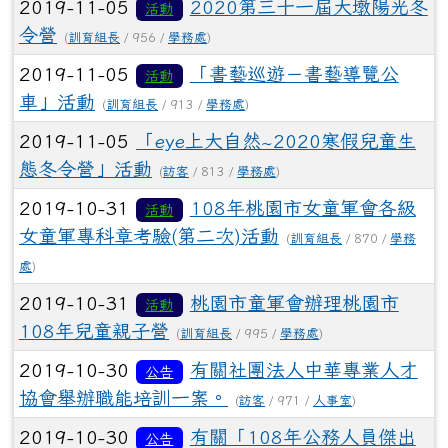
2019-11-05
2020第三十一屆大墩陽光冬
活動
令營
(
訓育組長
/ 956 /
學務處
)
2019-11-05
「書藝巡遊－書藝導覽公
活動
車」活動
(
訓育組長
/ 913 /
學務處
)
2019-11-05
「eye上大自然~2020寒假兒童生
態冬令營」活動
(
訪客
/ 813 /
學務處
)
2019-10-31
108年桃園市女童軍會各級
活動
女童軍專科章考驗(第二次)活動
(
訓育組長
/ 870 /
學務
處
)
2019-10-31
桃園市童軍會辦理桃園市
活動
108年兒童親子營
(
訓育組長
/ 995 /
學務處
)
2019-10-30
有關社團法人中華專業人才
公告
協會舉辦職能培訓一案。
(
訪客
/ 971 /
人事室
)
2019-10-30
有關「108年公務人員傑出
公告