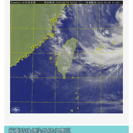
lin
嚴重特殊傳染性肺炎專區