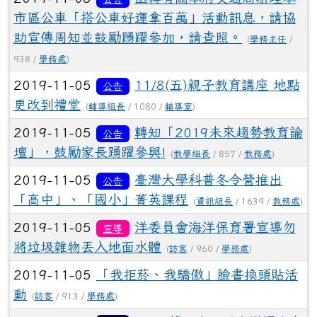
市區公車「搭公車好運拿百萬」活動訊息，請協
助宣傳周知並鼓勵踴躍參加，請查照。
(
學務主任
/
938 /
學務處
)
2019-11-05
11/8(五)親子教育講座 地點
公告
更改到禮堂
(
輔導組長
/ 1080 /
輔導室
)
2019-11-05
轉知「2019未來趨勢教育論
公告
壇」，鼓勵家長踴躍參與!
(
教學組長
/ 857 /
教務處
)
2019-11-05
臺灣大學科普冬令營推出
公告
「高中」、「國小」菁英課程
(
資訊組長
/ 1639 /
教務處
)
2019-11-05
洋委員會海洋保育署宣導勿
宣導
將垃圾雜物丟入地面水體
(
訪客
/ 960 /
學務處
)
2019-11-05
「我拒菸、我驕傲」臉書換頭貼活
動
(
訪客
/ 913 /
學務處
)