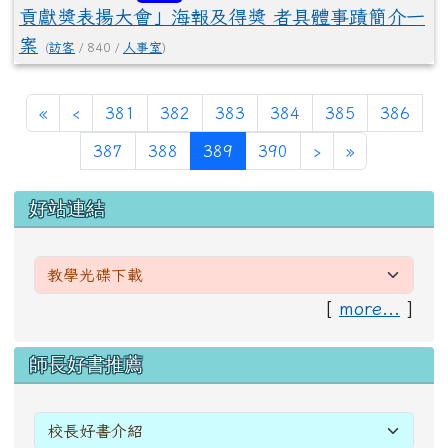
貢獻獎表揚大會」海報及得獎 者具體事蹟簡介一
案
(
訪客
/ 840 /
人事室
)
第一頁
上一頁
«
‹
381
382
383
384
385
386
(目前頁次)
下一頁
最後頁
387
388
389
390
›
»
左邊區域內容
好站連結
[
more...
]
右邊區域內容
師長好書推薦