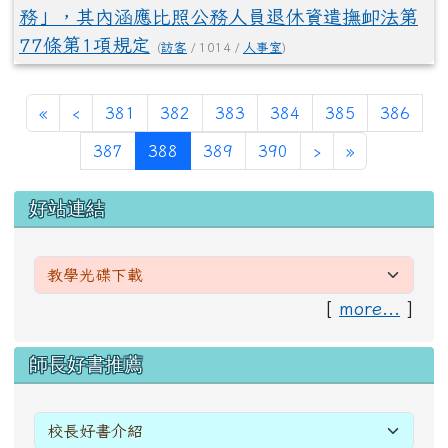
務」，其內涵應比照公務人員退休資遣撫卹法第
77條第1項規定
(
訪客
/ 1014 /
人事室
)
第一頁
上一頁
«
‹
381
382
383
384
385
386
(目前頁次)
下一頁
最後頁
387
388
389
390
›
»
左邊區域內容
好站連結
[
more...
]
右邊區域內容
師長好書推薦