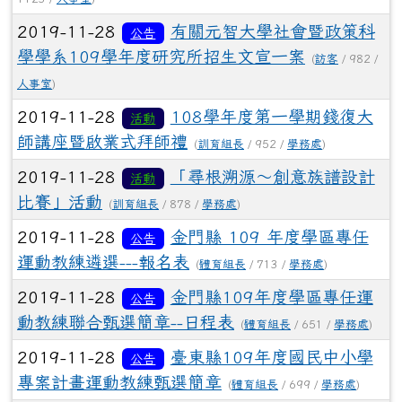
2019-11-28
有關元智大學社會暨政策科
公告
學學系109學年度研究所招生文宣一案
(
訪客
/ 982 /
人事室
)
2019-11-28
108學年度第一學期錢復大
活動
師講座暨啟業式拜師禮
(
訓育組長
/ 952 /
學務處
)
2019-11-28
「尋根溯源～創意族譜設計
活動
比賽」活動
(
訓育組長
/ 878 /
學務處
)
2019-11-28
金門縣 109 年度學區專任
公告
運動教練遴選---報名表
(
體育組長
/ 713 /
學務處
)
2019-11-28
金門縣109年度學區專任運
公告
動教練聯合甄選簡章--日程表
(
體育組長
/ 651 /
學務處
)
2019-11-28
臺東縣109年度國民中小學
公告
專案計畫運動教練甄選簡章
(
體育組長
/ 699 /
學務處
)