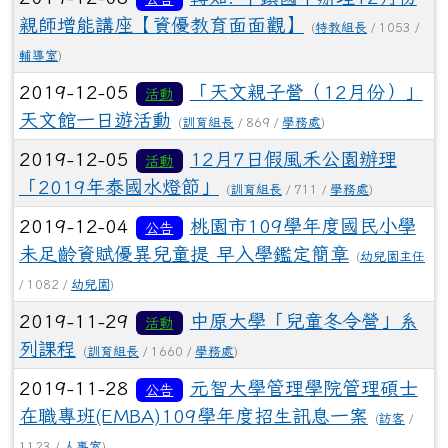
親師增能講座【資優教育面面觀】
(
特教組長
/ 1053 /
輔導室
)
2019-12-05
「天文親子營（12月份）」
活動
天文館一日遊活動
(
訓育組長
/ 869 /
學務處
)
2019-12-05
12月7日假風禾公園辦理
活動
「2019年泰國水燈節」
(
訓育組長
/ 711 /
學務處
)
2019-12-04
桃園市109學年度國民小學
公告
未足齡資賦優異兒童提 早入學鑑定簡章
(
幼兒園主任
/ 1082 /
幼兒園
)
2019-11-29
中原大學「兒童冬令營」系
活動
列課程
(
訓育組長
/ 1660 /
學務處
)
2019-11-28
元智大學管理學院管理碩士
公告
在職專班(EMBA)109學年度招生訊息一案
(
訪客
/
1123 /
人事室
)