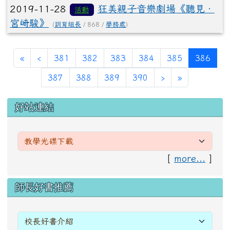
2019-11-28
狂美親子音樂劇場《聽見‧
活動
宮崎駿》
(
訓育組長
/ 868 /
學務處
)
第一頁
上一頁
(目前
«
‹
381
382
383
384
385
386
下一頁
最後頁
387
388
389
390
›
»
左邊區域內容
好站連結
[
more...
]
右邊區域內容
師長好書推薦