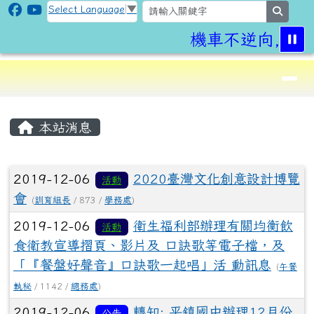
CLPS Site
跳至主內容區
Select Language
▼
search
機車不逆向,行車
導覽列
⏸
頁尾區域
主內容區域
本站消息
文章列表
2019-12-06
2020臺灣文化創意設計博覽
活動
會
(
訓育組長
/ 873 /
學務處
)
2019-12-06
衛生福利部辦理有關均衡飲
活動
食衛教宣導摺頁、影片及 口訣歌等電子檔，及
「『餐盤好聲音』口訣歌一起唱」活 動訊息
(
午餐
執秘
/ 1142 /
總務處
)
2019-12-06
轉知: 平鎮國中辦理12月份
公告