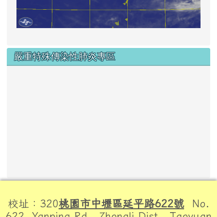
嚴重特殊傳染性肺炎專區
頁尾區域內容
校址：320
桃園市中壢區延平路622號
No.
622, Yanping Rd., Zhongli Dist., Taoyuan