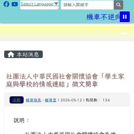
CLPS Site
跳至主內容區
Select Language
▼
search
機車不逆向,行
導覽列
⏸
頁尾區域
主內容區域
本站消息
社團法人中華民國社會關懷協會「學生家
庭與學校的情感連結」徵文簡章
活動
輔導組長
-
輔導室
| 2026-05-12 | 點閱數： 134
說明：