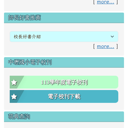
[
more...
]
右邊區域內容
師長好書推薦
[
more...
]
中壢國小電子校刊
113學年度電子校刊
電子校刊下載
萌典查詢