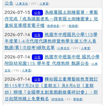
公告
(
人事主任
/ 237 /
人事室
)
2026-07-15
為推廣國土測繪圖資，業製
公告
作完成「成為識圖老馬－探索國土測繪圖資」兒
童版宣導摺頁電子檔
(
教學組長
/ 31 /
教務處
)
2026-07-14
桃園市中壢國民小學115學
公告
年度第1-4次代理代課教師暨教學支援工作人員
甄選(第1次招考)錄取名單
(
人事主任
/ 339 /
人事室
)
2026-07-14
桃園市中壢區中壢 國民小學
公告
附設幼兒園115 學年度 代理教師 甄選公告
(
人事
主任
/ 194 /
人事室
)
2026-07-14
轉知國立臺灣藝術教育館訂
公告
於115年7月24日（星期五）及8月6日（星期
四）辦理「全國學生創意戲劇推廣研討會」，即
日起開放線上免費報名
(
訓育組長
/ 33 /
學務處
)