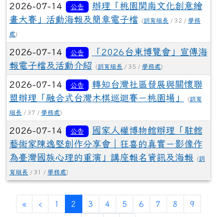
2026-07-14
辦理「桃園閩南文化創意繪
公告
畫大賽」活動海報及簡章電子檔
(
訓育組長
/ 32 /
學務
處
)
2026-07-14
「2026台東博覽會」宣傳海
公告
報電子檔及活動介紹
(
訓育組長
/ 35 /
學務處
)
2026-07-14
轉知台灣社區發展與關懷聯
公告
盟辦理「融合式台灣木棋巡迴賽－桃園場」
(
訓育
組長
/ 37 /
學務處
)
2026-07-14
國家人權博物館辦理「駐館
公告
藝術家陳逸堅創作分享會｜狂喜的真實－影像作
為臺灣國族心理的重演」講座報名資訊及海報
(
訓
育組長
/ 31 /
學務處
)
第一頁
上一頁
(目前頁次)
«
‹
1
2
3
4
5
6
7
8
9