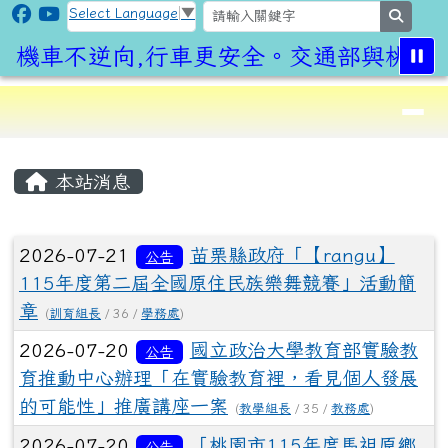
CLPS Site
跳至主內容區
Select Language
▼
search
機車不逆向,行車更安全。交通部與桃園市
導覽列
⏸
頁尾區域
主內容區域
本站消息
文章列表
2026-07-21
苗栗縣政府「【rangu】
公告
115年度第二屆全國原住民族樂舞競賽」活動簡
章
(
訓育組長
/ 36 /
學務處
)
2026-07-20
國立政治大學教育部實驗教
公告
育推動中心辦理「在實驗教育裡，看見個人發展
的可能性」推廣講座一案
(
教學組長
/ 35 /
教務處
)
2026-07-20
「桃園市115年度馬祖原鄉
公告