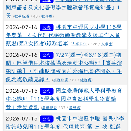
閩東語言及文化暑假學生體驗營隊實施計畫」1
份
(
教學組長
/ 40 /
教務處
)
2026-07-16
桃園市中壢國民小學115學
公告
年度第1-4次代理代課教師暨教學支援工作人員
甄選(第3次招考)錄取名單
(
人事主任
/ 328 /
人事室
)
2026-07-16
7/27(週一)至8/18(週二)期
公告
間，陸軍借用本校操場及活動中心辦理【實兵演
練訓練】，訓練期間校園戶外場地暫停開放，不
便之處敬請見諒。
(
事務組長
/ 61 /
總務處
)
2026-07-15
國立臺灣師範大學科學教育
公告
中心辦理「115學年度國中自然科學生物實驗
營」活動資訊
(
教學組長
/ 37 /
教務處
)
2026-07-15
桃園市中壢區中壢 國民小學
公告
附設幼兒園115學年度 代理教師 第 三 次 甄選