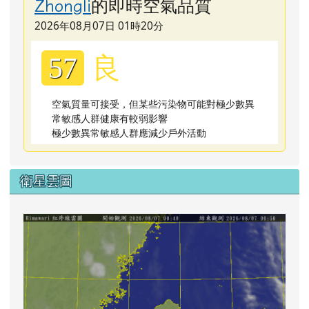
的即時空氣品質
Zhongli
2026年08月07日 01時20分
良
57
空氣質量可接受，但某些污染物可能對極少數異
常敏感人群健康有較弱影響
極少數異常敏感人群應減少戶外活動
衛星雲圖
lin