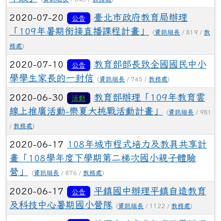
2020-07-20
臺北市政府教育局辦理
公告
「109年暑期銜接直播課程計畫」
(
資訊組長
/ 819 /
教
務處
)
2020-07-10
教育部部長致全國國民中小
公告
學學生家長的一封信
(
資訊組長
/ 745 /
教務處
)
2020-06-30
教育部辦理「109年教育雲
活動
線上推廣活動-樂夏大挑戰活動計畫」
(
資訊組長
/ 981
/
教務處
)
2020-06-17
108年城市程式培力及教具共享計
畫「108學年度下學期第二梯次國小親子體驗
營」
(
資訊組長
/ 876 /
教務處
)
2020-06-17
平鎮國中辦理平鎮自造教育
公告
及科技中心暑期國小營隊
(
資訊組長
/ 1122 /
教務處
)