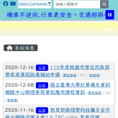
CLPS Site
跳至主內容區
Select Language
▼
search
機車不逆向,行車更安全。交通部與桃園
導覽列
⏸
頁尾區域
主內容區域
本站消息
文章列表
2020-12-16
110年度桃園市原住民族弱
公告
勢家庭資訊設備補助申請
(
資訊組長
/ 781 /
教務處
)
2020-12-08
國立臺灣大學計算機及資訊
公告
網路中心辦理寒假資訊應用課程資訊
(
資訊組長
/ 762
/
教務處
)
2020-11-16
教育部與趨勢科技攜手合作
公告
推出網路守護天使2.0「PC-cillin 家長守護