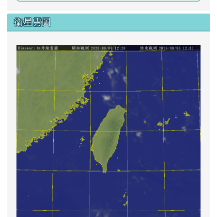
衛星雲圖
lin