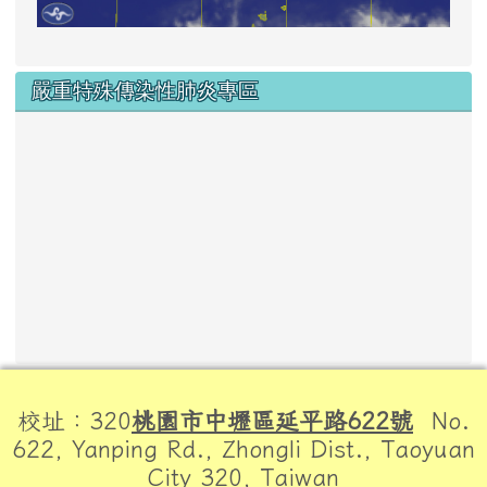
嚴重特殊傳染性肺炎專區
頁尾區域內容
校址：320
桃園市中壢區延平路622號
No.
622, Yanping Rd., Zhongli Dist., Taoyuan
City 320, Taiwan