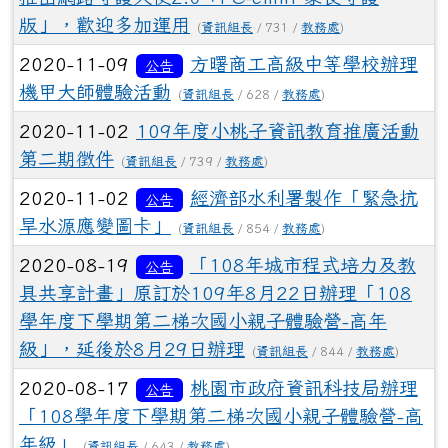
版」，歡迎多加運用
(
資訊組長
/ 731 /
教務處
)
2020-11-09
方曙商工高級中等學校辦理
公告
機甲大師體驗活動
(
資訊組長
/ 628 /
教務處
)
2020-11-02
109年度小桃子資訊教育推廣活動
第二期徵件
(
資訊組長
/ 739 /
教務處
)
2020-11-02
經濟部水利署製作「緊急抗
公告
旱水源應變圖卡」
(
資訊組長
/ 854 /
教務處
)
2020-08-19
「108年城市程式培力及教
公告
具共享計畫」原訂於109年8月22日辦理「108
學年度下學期第二梯次國小親子體驗營-高年
級」，延後於8月29日辦理
(
資訊組長
/ 844 /
教務處
)
2020-08-17
桃園市政府資訊科技局辦理
公告
「108學年度下學期第二梯次國小親子體驗營-高
年級」
(
資訊組長
/ 643 /
教務處
)