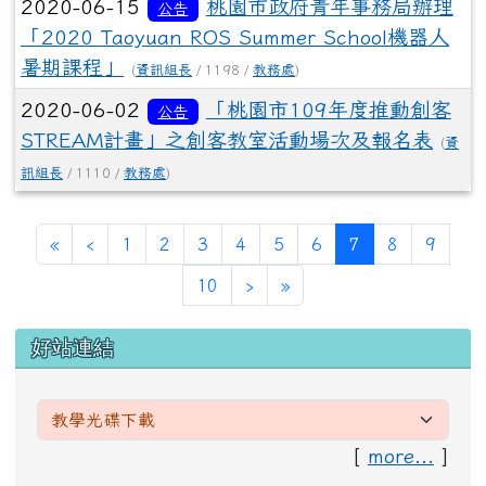
2020-06-15
桃園市政府青年事務局辦理
公告
「2020 Taoyuan ROS Summer School機器人
暑期課程」
(
資訊組長
/ 1198 /
教務處
)
2020-06-02
「桃園市109年度推動創客
公告
STREAM計畫」之創客教室活動場次及報名表
(
資
訊組長
/ 1110 /
教務處
)
第一頁
上一頁
(目前頁次)
«
‹
1
2
3
4
5
6
7
8
9
下一頁
最後頁
10
›
»
左邊區域內容
好站連結
[
more...
]