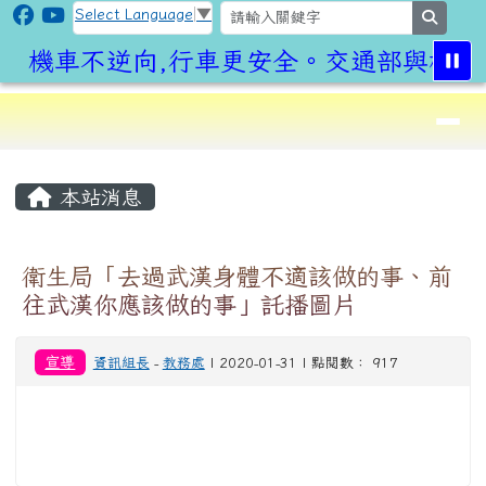
CLPS Site
跳至主內容區
Select Language
▼
search
機車不逆向,行車更安全。交通部與桃園
導覽列
⏸
頁尾區域
主內容區域
本站消息
衛生局「去過武漢身體不適該做的事、前
往武漢你應該做的事」託播圖片
宣導
資訊組長
-
教務處
| 2020-01-31 | 點閱數： 917