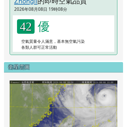
的即時空氣品質
Zhongli
2026年08月08日 19時08分
優
42
空氣質量令人滿意，基本無空氣污染
各類人群可正常活動
衛星雲圖
lin