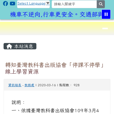
CLPS Site
跳至主內容區
Select Language
▼
search
機車不逆向,行車更安全。交通部與桃園
導覽列
⏸
頁尾區域
主內容區域
本站消息
轉知臺灣教科書出版協會「停課不停學」
線上學習資源
資訊組長
-
教務處
| 2020-03-16 | 點閱數： 928
說明：
一、依據臺灣教科書出版協會109年3月4