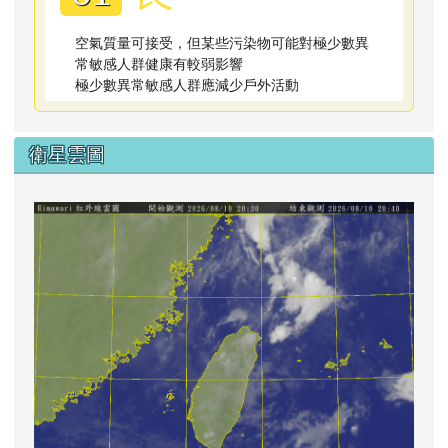
空氣質量可接受，但某些污染物可能對極少數異
常敏感人群健康有較弱影響
極少數異常敏感人群應減少戶外活動
衛星雲圖
lin