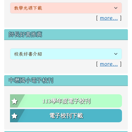
[
more...
]
右邊區域內容
師長好書推薦
[
more...
]
中壢國小電子校刊
113學年度電子校刊
電子校刊下載