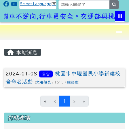
CLPS Site
跳至主內容區
Select Language
▼
search
機車不逆向,行車更安全。交通部與桃園市
導覽列
⏸
頁尾區域
主內容區域
本站消息
文章列表
2024-01-08
桃園市中壢國民小學新建校
公告
舍命名活動
(
文書組長
/ 1515 /
總務處
)
(目前頁次)
«
‹
1
›
»
左邊區域內容
好站連結