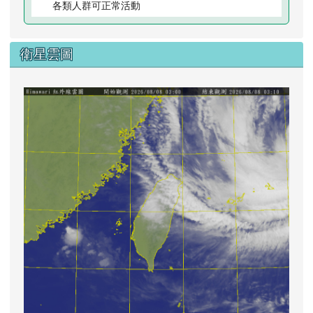
各類人群可正常活動
衛星雲圖
lin