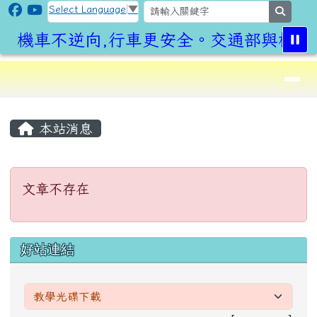
CLPS Site
跳至主內容區
Select Language
▼
search
機車不逆向,行車更安全。交通部與桃園
導覽列
⏸
頁尾區域
主內容區域
本站消息
文章不存在
文章不存在
左邊區域內容
好站連結