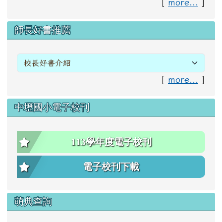
[
more...
]
右邊區域內容
師長好書推薦
[
more...
]
中壢國小電子校刊
113學年度電子校刊
電子校刊下載
萌典查詢