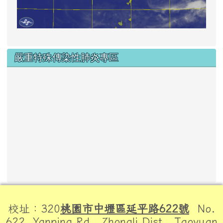
嚴重特殊傳染性肺炎專區
頁尾區域內容
校址：320
桃園市中壢區延平路622號
No.
622, Yanping Rd., Zhongli Dist., Taoyuan