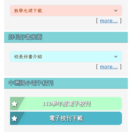
[
more...
]
右邊區域內容
師長好書推薦
[
more...
]
中壢國小電子校刊
113學年度電子校刊
電子校刊下載