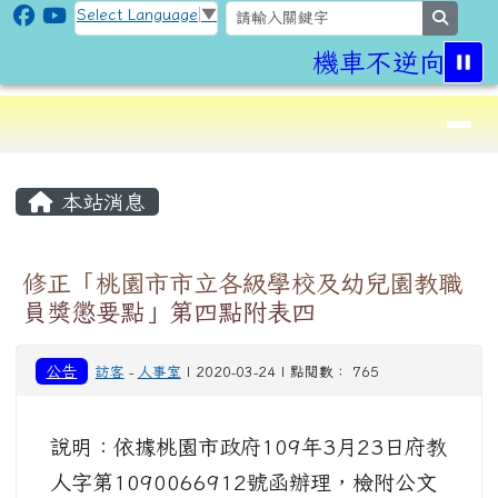
CLPS Site
跳至主內容區
Select Language
▼
search
機車不逆向,行
導覽列
⏸
頁尾區域
主內容區域
本站消息
修正「桃園市市立各級學校及幼兒園教職
員獎懲要點」第四點附表四
公告
訪客
-
人事室
| 2020-03-24 | 點閱數： 765
說明：依據桃園市政府109年3月23日府教
人字第1090066912號函辦理，檢附公文