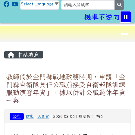
CLPS Site
跳至主內容區
Select Language
▼
search
機車不逆向,行
導覽列
⏸
頁尾區域
主內容區域
本站消息
教師倘於金門縣戰地政務時期，申請「金
門縣自衛隊員任公職前接受自衛部隊訓練
服勤演習年資」，據以併計公職退休年資
一案
公告
訪客
-
人事室
| 2020-03-06 | 點閱數： 996