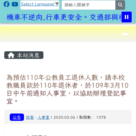
CLPS Site
跳至主內容區
Select Language
▼
search
機車不逆向,行車更安全。交通部與桃園市
導覽列
⏸
頁尾區域
主內容區域
本站消息
為預估110年公教員工退休人數，請本校
教職員欲於110年退休者，於109年3月10
日中午前通知人事室，以協助辦理登記事
宜。
公告
訪客
-
人事室
| 2020-03-06 | 點閱數： 1078