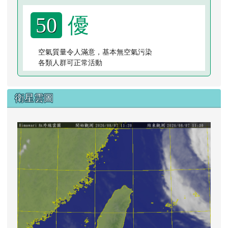
優
50
空氣質量令人滿意，基本無空氣污染
各類人群可正常活動
衛星雲圖
lin