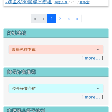
~改至8/30開學日辦理
(
網管人員
/ 960 /
輔導室
)
(目前頁次)
下一頁
最後頁
«
‹
1
2
›
»
左邊區域內容
好站連結
[
more...
]
右邊區域內容
師長好書推薦
[
more...
]
中壢國小電子校刊