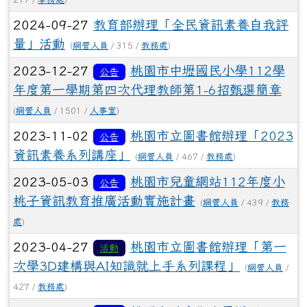
2024-09-27
教育部辦理「全民資訊素養自我評
量」活動
(
網管人員
/ 315 /
教務處
)
2023-12-27
桃園市中壢國民小學112學
公告
年度第一學期第四次代理教師第1-6招甄選簡章
(
網管人員
/ 1501 /
人事室
)
2023-11-02
桃園市立圖書館辦理「2023
公告
資訊素養系列講座」
(
網管人員
/ 467 /
教務處
)
2023-05-03
桃園市兒童網站112年度小
公告
桃子資訊教育推廣活動實施計畫
(
網管人員
/ 439 /
教務
處
)
2023-04-27
桃園市立圖書館辦理「第一
活動
次學3D建構與AI知識就上手系列課程」
(
網管人員
/
427 /
教務處
)