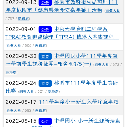
2022-09-13
桃園市政府衛生局辦理111
公告
年度桃園市「健康樂活食安嘉年華」活動
(
網管人員
/ 737 /
總務處
)
2022-09-01
中央大學資訊工程學系
公告
TPRAI教育聯盟辦理「TPRAI 機器人基礎課程」
(
網管人員
/ 506 /
教務處
)
2022-08-30
中壢國民小學111學年度第
重要
一學期學生課後社團~報名至9/5(一)
(
網管人員
/ 672 /
學務處
)
2022-08-24
桃園市111學年度學生美術
重要
比賽
(
網管人員
/ 621 /
學務處
)
2022-08-17
111學年度小一新生入學注意事項
(
網管人員
/ 583 /
教務處
)
2022-08-15
中壢國小 小一新生迎新活動
公告