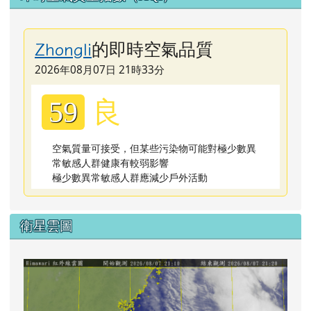
的即時空氣品質
Zhongli
2026年08月07日 21時33分
良
59
空氣質量可接受，但某些污染物可能對極少數異
常敏感人群健康有較弱影響
極少數異常敏感人群應減少戶外活動
衛星雲圖
lin