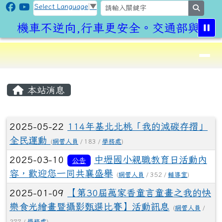
CLPS Site
跳至主內容區
Select Language
▼
search
機車不逆向,行車更安全。交通部與桃園
導覽列
⏸
頁尾區域
主內容區域
本站消息
文章列表
2025-05-22
114年基北北桃「我的減碳存摺」
全民運動
(
網管人員
/ 183 /
學務處
)
2025-03-10
中壢國小親職教育日活動內
公告
容，歡迎您一同共襄盛舉
(
網管人員
/ 352 /
輔導室
)
2025-01-09
【第30屆萬家香童言童畫之我的快
樂食光繪畫暨攝影甄選比賽】活動訊息
(
網管人員
/
277 /
學務處
)