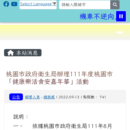
CLPS Site
跳至主內容區
Select Language
▼
search
機車不逆向,行
導覽列
⏸
頁尾區域
主內容區域
本站消息
桃園市政府衛生局辦理111年度桃園市
「健康樂活食安嘉年華」活動
公告
網管人員
-
總務處
| 2022-09-13 | 點閱數： 741
說明：
一、 依據桃園市政府衛生局111年8月