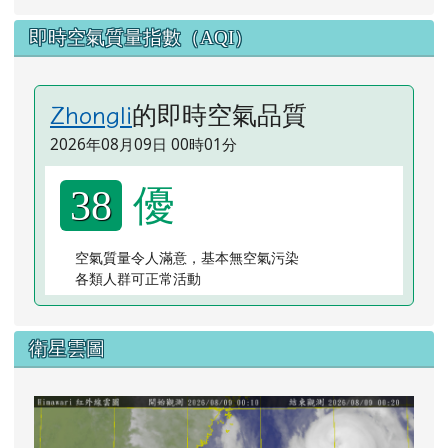
即時空氣質量指數（AQI）
的即時空氣品質
Zhongli
2026年08月09日 00時01分
優
38
空氣質量令人滿意，基本無空氣污染
各類人群可正常活動
衛星雲圖
lin