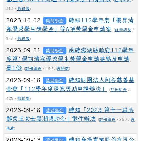
414 /
教務處
)
2023-10-02
轉知112學年度「揚昇清
獎助學金
寒優秀學生獎學金」等6項獎學金申請案
(
註冊組長
/
346 /
教務處
)
2023-09-21
函轉澎湖縣政府112學年
獎助學金
度第1學期清寒優秀學生獎學金申請要點及申請
書1份
(
註冊組長
/ 439 /
教務處
)
2023-09-18
轉知財團法人翔谷慈善基
獎助學金
金會「112學年度清寒獎助申請辦法」
(
註冊組長
/
428 /
教務處
)
2023-09-18
轉知「2023 第十一屆吳
獎助學金
鄭秀玉女士黑潮獎助金」徵件辦法
(
註冊組長
/ 350 /
教
務處
)
2023-09-13
轉知巍揚實業股份有限公
獎助學金