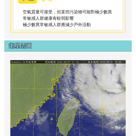
空氣質量可接受，但某些污染物可能對極少數異
常敏感人群健康有較弱影響
極少數異常敏感人群應減少戶外活動
衛星雲圖
lin