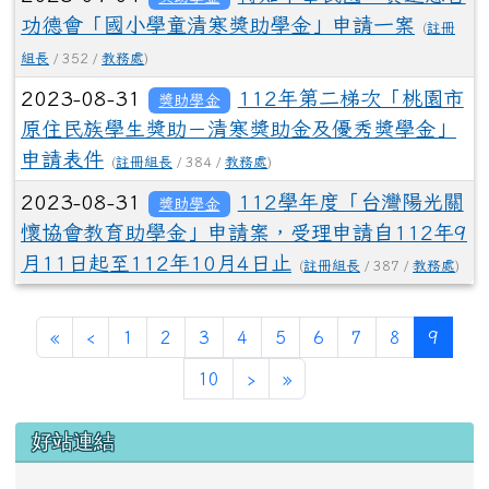
功德會「國小學童清寒獎助學金」申請一案
(
註冊
組長
/ 352 /
教務處
)
2023-08-31
112年第二梯次「桃園市
獎助學金
原住民族學生獎助－清寒獎助金及優秀獎學金」
申請表件
(
註冊組長
/ 384 /
教務處
)
2023-08-31
112學年度「台灣陽光關
獎助學金
懷協會教育助學金」申請案，受理申請自112年9
月11日起至112年10月4日止
(
註冊組長
/ 387 /
教務處
)
第一頁
上一頁
(目前
«
‹
1
2
3
4
5
6
7
8
9
下一頁
最後頁
10
›
»
左邊區域內容
好站連結