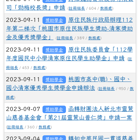
司「勁梅校長獎」申請
(
註冊組長
/ 604 /
教務處
)
2023-09-11
原住民族行政局辦理112
獎助學金
年第二梯次「桃園市原住民族學生獎助-清寒獎助
金及優秀獎學金」
(
註冊組長
/ 389 /
教務處
)
2023-09-11
原住民族委員會「112學
獎助學金
年度國民中小學清寒原住民學生助學金」申請
(
註
冊組長
/ 453 /
教務處
)
2023-09-11
桃園市高中(職)、國中、
獎助學金
國小清寒優秀學生獎學金申請辦法
(
註冊組長
/ 950 /
教
務處
)
2023-09-07
函轉財團法人新北市靈鷲
獎助學金
山慈善基金會「第21屆靈鷲山普仁獎」申請一案
(
註冊組長
/ 360 /
教務處
)
2023-09-04
轉知中華民國一貫道慈善
獎助學金