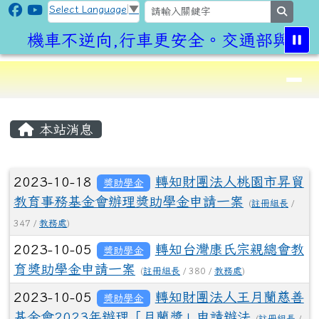
CLPS Site
跳至主內容區
Select Language
▼
search
機車不逆向,行車更安全。交通部與桃園
導覽列
⏸
頁尾區域
主內容區域
本站消息
文章列表
2023-10-18
轉知財團法人桃園市昇貿
獎助學金
教育事務基金會辦理獎助學金申請一案
(
註冊組長
/
347 /
教務處
)
2023-10-05
轉知台灣康氏宗親總會教
獎助學金
育獎助學金申請一案
(
註冊組長
/ 380 /
教務處
)
2023-10-05
轉知財團法人王月蘭慈善
獎助學金
基金會2023年辦理「月蘭獎」申請辦法
(
註冊組長
/