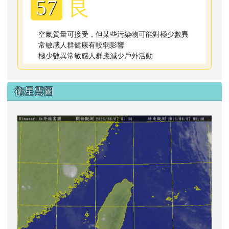
良
57
空氣質量可接受，但某些污染物可能對極少數異
常敏感人群健康有較弱影響
極少數異常敏感人群應減少戶外活動
衛星雲圖
lin