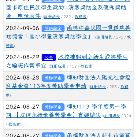
園市原住民族學生獎助--清寒獎助金及優秀獎助
金」申請表件
(
註冊組長
/ 282 /
教務處
)
2024-09-06
函轉中華民國一貫道慈善
獎助學金
功德會「國小學童清寒獎助學金」
(
註冊組長
/ 292 /
教
務處
)
2024-08-29
本校補報到之新生或轉學生
公告
之編班作業事宜
(
註冊組長
/ 452 /
教務處
)
2024-08-28
轉知財團法人陽光社會福
獎助學金
利基金會113年度獎助學金申請
(
註冊組長
/ 285 /
教務
處
)
2024-08-27
轉知113 學年度第一學
獎助學金
期 【友達永續素養獎學金】實施辦法
(
註冊組長
/ 324
/
教務處
)
2024-08-27
函轉財團法人新北市靈鷲
獎助學金