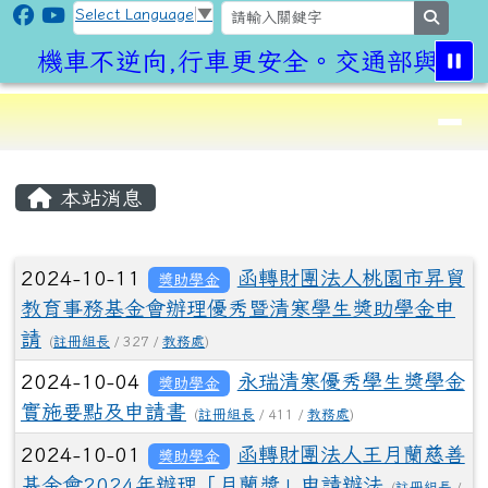
CLPS Site
跳至主內容區
Select Language
▼
search
機車不逆向,行車更安全。交通部與桃園
導覽列
⏸
頁尾區域
主內容區域
本站消息
文章列表
2024-10-11
函轉財團法人桃園市昇貿
獎助學金
教育事務基金會辦理優秀暨清寒學生獎助學金申
請
(
註冊組長
/ 327 /
教務處
)
2024-10-04
永瑞清寒優秀學生獎學金
獎助學金
實施要點及申請書
(
註冊組長
/ 411 /
教務處
)
2024-10-01
函轉財團法人王月蘭慈善
獎助學金
基金會2024年辦理「月蘭獎」申請辦法
(
註冊組長
/