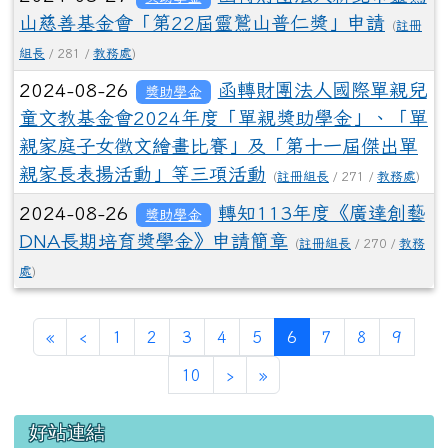
山慈善基金會「第22屆靈鷲山普仁獎」申請
(
註冊
組長
/ 281 /
教務處
)
2024-08-26
函轉財團法人國際單親兒
獎助學金
童文教基金會2024年度「單親獎助學金」、「單
親家庭子女徵文繪畫比賽」及「第十一屆傑出單
親家長表揚活動」等三項活動
(
註冊組長
/ 271 /
教務處
)
2024-08-26
轉知113年度《廣達創藝
獎助學金
DNA長期培育獎學金》申請簡章
(
註冊組長
/ 270 /
教務
處
)
第一頁
上一頁
(目前頁次)
«
‹
1
2
3
4
5
6
7
8
9
下一頁
最後頁
10
›
»
左邊區域內容
好站連結