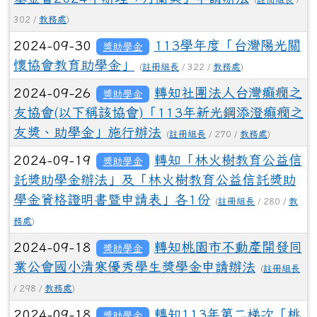
302 /
教務處
)
2024-09-30
113學年度「台灣陽光關
獎助學金
懷協會教育助學金」
(
註冊組長
/ 322 /
教務處
)
2024-09-26
轉知社團法人台灣癲癇之
獎助學金
友協會(以下稱該協會)「113年新光鋼添澄癲癇之
友獎、助學金」施行辦法
(
註冊組長
/ 270 /
教務處
)
2024-09-19
轉知「林火樹教育公益信
獎助學金
託獎助學金辦法」及「林火樹教育公益信託獎助
學金資格證明書暨申請表」各1份
(
註冊組長
/ 280 /
教
務處
)
2024-09-18
轉知桃園市不動產開發同
獎助學金
業公會國小清寒優秀學生獎學金申請辦法
(
註冊組長
/ 298 /
教務處
)
2024-09-18
轉知113年第二梯次「桃
獎助學金