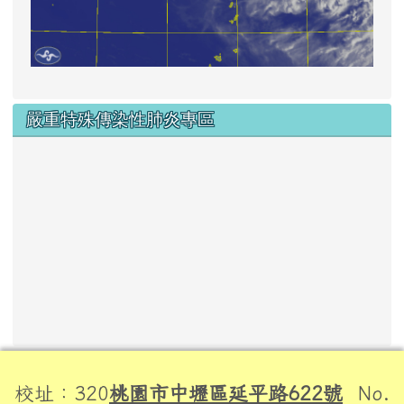
嚴重特殊傳染性肺炎專區
頁尾區域內容
校址：320
桃園市中壢區延平路622號
No.