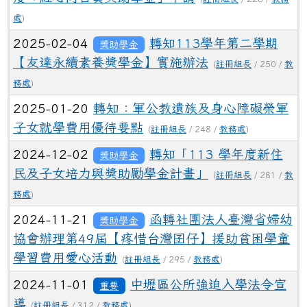
處
)
2025-02-04
轉知113學年第二學期
獎助學金
【友達永續素養獎學金】實施辦法
(
註冊組長
/ 250 /
教
務處
)
2025-01-20
轉知：軍公教遺族及身心障礙榮軍
子女就學費用優待要點
(
註冊組長
/ 248 /
教務處
)
2024-12-02
轉知「113 學年度新住
獎助學金
民及子女培力與獎助勵學金計畫」
(
註冊組長
/ 281 /
教
務處
)
2024-11-21
函轉社團法人臺灣省婦幼
獎助學金
協會辦理第49屆【疼惜台灣囝仔】援助貧困學童
學習費用愛心活動
(
註冊組長
/ 295 /
教務處
)
2024-11-01
中壢區公所強迫入學法令宣
重要
導
(
註冊組長
/ 312 /
教務處
)