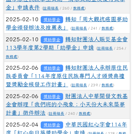
金」申請表件
(
註冊組長
/ 260 /
教務處
)
2025-02-10
轉知「周大觀抗癌圓夢助
獎助學金
學金頒發辦法及推薦表」
(
註冊組長
/ 241 /
教務處
)
2025-02-10
轉知財團法人賑災基金會
獎助學金
113學年度第2學期「助學金」申請
(
註冊組長
/ 254 /
教務處
)
2025-02-06
轉知財團法人承辦原住民
獎助學金
族委員會「114年度原住民族專門人才頒獎典禮
暨獎勵金核發工作計畫」
(
註冊組長
/ 239 /
教務處
)
2025-02-06
財團法人中華開發文教基
獎助學金
金會辦理「我們班的小飛象；小天份大未來築夢
計畫」徵件辦法
(
註冊組長
/ 240 /
教務處
)
2025-02-04
中華民國紅心字會114年
獎助學金
度「紅心向日葵獎助學金」申請
(
註冊組長
/ 228 /
教務