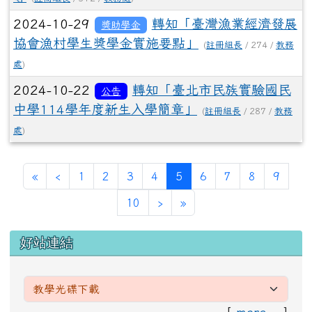
2024-10-29
轉知「臺灣漁業經濟發展
獎助學金
協會漁村學生獎學金實施要點」
(
註冊組長
/ 274 /
教務
處
)
2024-10-22
轉知「臺北市民族實驗國民
公告
中學114學年度新生入學簡章」
(
註冊組長
/ 287 /
教務
處
)
第一頁
上一頁
(目前頁次)
«
‹
1
2
3
4
5
6
7
8
9
下一頁
最後頁
10
›
»
左邊區域內容
好站連結
[
more...
]