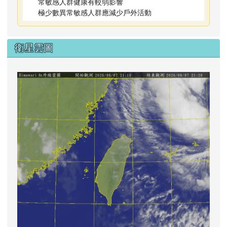
常敏感人群健康有較弱影響
極少數異常敏感人群應減少戶外活動
衛星雲圖
lin