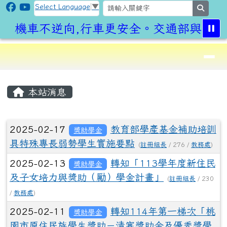
CLPS Site
跳至主內容區
Select Language
▼
search
機車不逆向,行車更安全。交通部與桃園
導覽列
⏸
頁尾區域
主內容區域
本站消息
文章列表
2025-02-17
教育部學產基金補助培訓
獎助學金
具特殊專長弱勢學生實施要點
(
註冊組長
/ 276 /
教務處
)
2025-02-13
轉知「113學年度新住民
獎助學金
及子女培力與獎助（勵）學金計畫」
(
註冊組長
/ 230
/
教務處
)
2025-02-11
轉知114年第一梯次「桃
獎助學金
園市原住民族學生獎助－清寒獎助金及優秀獎學