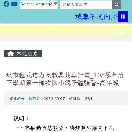
CLPS Site
跳至主內容區
Select Language
▼
search
機車不逆向,行車
導覽列
⏸
頁尾區域
主內容區域
本站消息
城市程式培力及教具共享計畫_108學年度
下學期第一梯次國小親子體驗營-高年級
資訊組長
-
教務處
| 2020-05-07 | 點閱數： 889
說明：
一、為推動智慧教育，讓運算思維向下扎