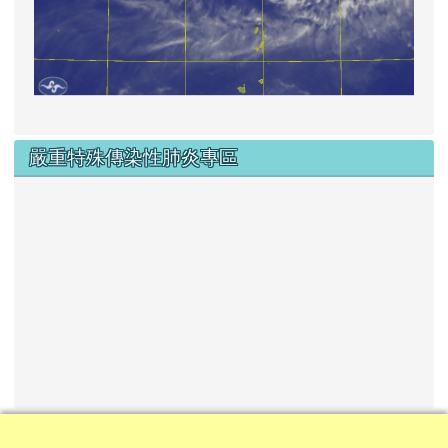
嚴重特殊傳染性肺炎專區
頁尾區域內容