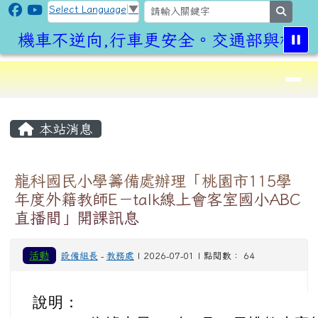
CLPS Site
跳至主內容區
Select Language
▼
search
機車不逆向,行車更安全。交通部與桃園市
導覽列
⏸
頁尾區域
主內容區域
本站消息
龍科國民小學籌備處辦理「桃園市115學
年度外籍教師E－talk線上會客室國小ABC
直播間」開課訊息
活動
設備組長
-
教務處
| 2026-07-01 | 點閱數： 64
說明：