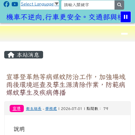
CLPS Site
跳至主內容區
Select Language
▼
search
機車不逆向,行車更安全。交通部與桃園市
導覽列
⏸
頁尾區域
主內容區域
本站消息
宣導登革熱等病媒蚊防治工作，加強場域
雨後環境巡查及孳生源清除作業，防範病
媒蚊孳生及疾病傳播
宣導
衛生組長
-
學務處
| 2026-07-01 | 點閱數： 79
說明