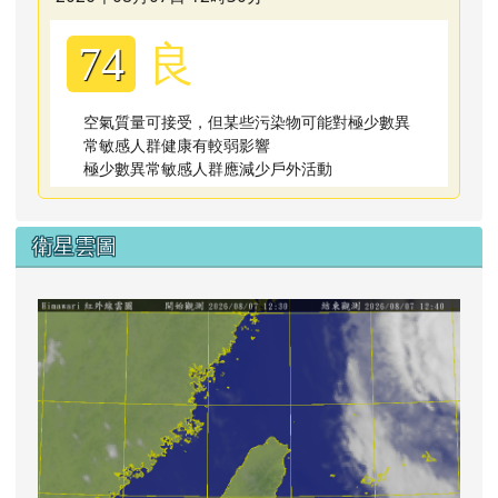
良
74
空氣質量可接受，但某些污染物可能對極少數異
常敏感人群健康有較弱影響
極少數異常敏感人群應減少戶外活動
衛星雲圖
lin