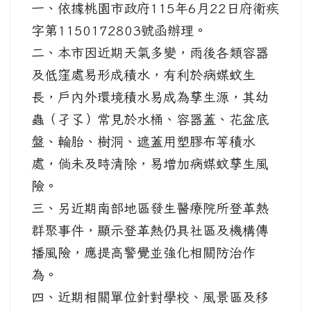
一、依據桃園市政府115年6月22日府衛疾
字第1150172803號函辦理。
二、本市因近期天氣多變，雨後各類容器
及低窪處易形成積水，有利於病媒蚊生
長，戶內外環境積水易成為孳生源，其幼
蟲（孑孓）常見於水桶、容器蓋、花盆底
盤、輪胎、樹洞、遮蓋用塑膠布等積水
處，倘未及時清除，易增加病媒蚊孳生風
險。
三、另近期南部地區發生醫療院所登革熱
群聚事件，顯示登革熱仍具社區及機構傳
播風險，應提高警覺並強化相關防治作
為。
四、近期相關單位針對學校、風景區及移