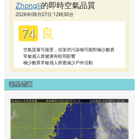
的即時空氣品質
Zhongli
2026年08月07日 12時30分
良
74
空氣質量可接受，但某些污染物可能對極少數異
常敏感人群健康有較弱影響
極少數異常敏感人群應減少戶外活動
衛星雲圖
lin