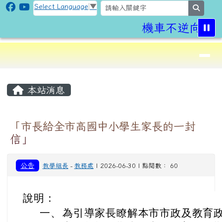
CLPS Site
跳至主內容區
Select Language
▼
search
機車不逆向,行
導覽列
⏸
頁尾區域
主內容區域
本站消息
「市長給全市高國中小學生家長的一封
信」
公告
教學組長
-
教務處
| 2026-06-30 | 點閱數： 60
說明：
一、
為引導家長瞭解本市市政及教育