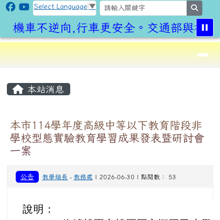
CLPS Site
跳至主內容區
Select Language
▼
search
機車不逆向,行車更安全。交通部與桃園
導覽列
⏸
頁尾區域
主內容區域
本站消息
本市114學年度高級中等以下教育階段非
學校型態實驗教育學習成果發表暨研討會
一案
公告
教學組長
-
教務處
| 2026-06-30 | 點閱數： 53
說明：