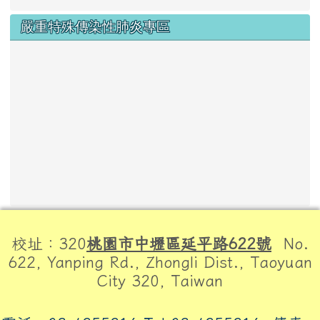
嚴重特殊傳染性肺炎專區
頁尾區域內容
校址：320
桃園市中壢區延平路622號
No.
622, Yanping Rd., Zhongli Dist., Taoyuan
City 320, Taiwan