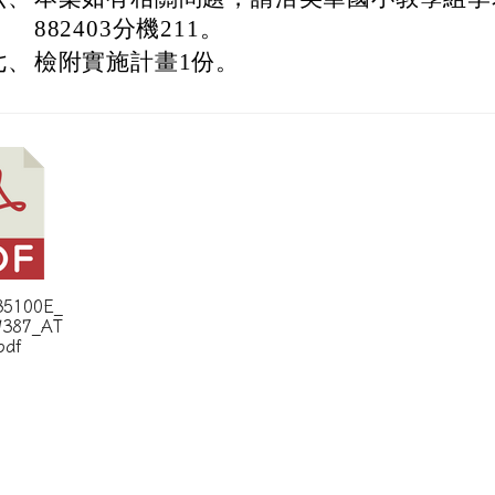
882403分機211。
七、
檢附實施計畫1份。
35100E_
9387_AT
pdf