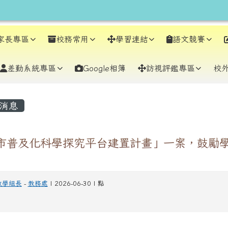
earch
家長專區
校務常用
學習連結
語文競賽
差勤系統專區
Google相簿
訪視評鑑專區
校
容區域
消息
市普及化科學探究平台建置計畫」一案，鼓勵
教學組長
-
教務處
| 2026-06-30 | 點