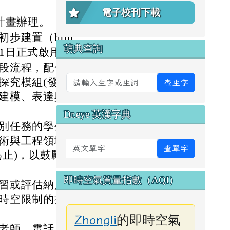
電子校刊下載
計畫辦理。
步建置（http
萌典查詢
月1日正式啟用。
段流程，配合學
探究模組(發現
查生字
建模、表達與分
Dr.eye 英漢字典
別任務的學生可
術與工程領域的
英文單字
查單字
止)，以鼓勵本
即時空氣質量指數（AQI）
習或評估納入寒
時空限制的探究
的即時空氣
Zhongli
老師，電話：3