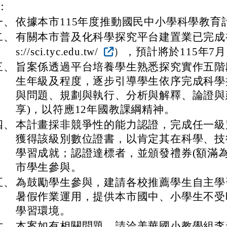
：
一、
依據本市115年度推動國民中小學科學教育
二、
有關本市普及化科學探究平台建置業已完成初
s://sci.tyc.edu.tw/
），預計將於115年7
三、
旨案係透過平台培養學生熟悉探究實作五階
生年級及程度，逐步引導學生依序完成科學
與問題、規劃與執行、分析與解釋、論證與
享)，以符應12年國教課綱精神。
四、
本計畫採非競爭性的能力認證，完成任一級
獲得該級別數位證書，以肯定其在科學、技
學習成就；認證達標者，並頒發禮券(額滿為
市學生參與。
五、
為鼓勵學生參與，建請各校推薦學生自主學
暑假作業運用，提供本市國中、小學生不受
學習環境。
六、
本案如有相關問題，請洽美華國小教學組李