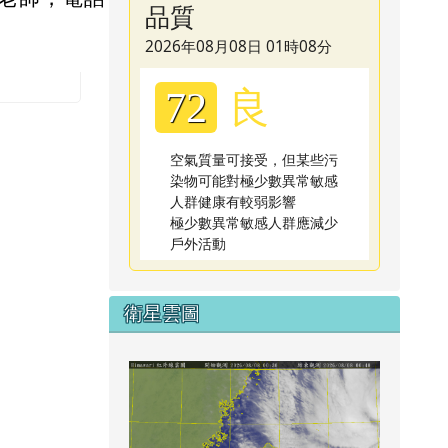
品質
2026年08月08日 01時08分
良
72
空氣質量可接受，但某些污
染物可能對極少數異常敏感
人群健康有較弱影響
極少數異常敏感人群應減少
戶外活動
衛星雲圖
link to