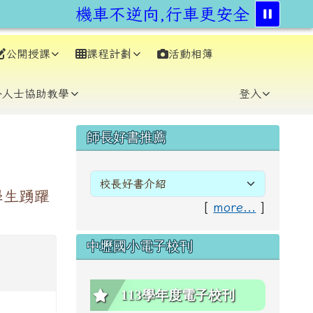
機車不逆向,行車更安全。交通部
公開授課
課程計劃
活動相簿
⏸
外人士協助教學
登入
右邊區域內容
師長好書推薦
學生踴躍
[
more...
]
中壢國小電子校刊
113學年度電子校刊