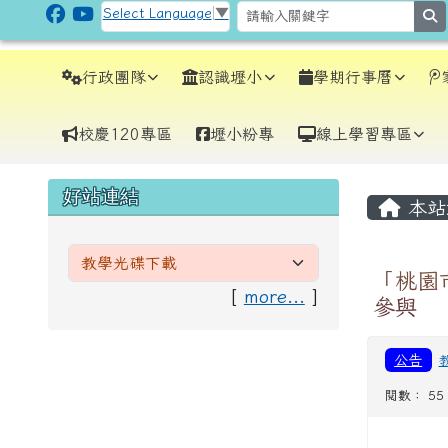
跳至主內容區
CLPS Site
Select Language
▼
s
導覽列
行政團隊
認識壢小
學期行事曆
校慶120專區
壢小粉專
線上學習專區
頁尾區域
主內
左邊區域內容
好站連結
本站
「桃園
[
more...
]
參與
公告
閱數： 55