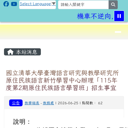
CLPS Site
跳至主內容區
Select Language
▼
search
機車不逆向,行車
導覽列
⏸
頁尾區域
主內容區域
本站消息
國立清華大學臺灣語言研究與教學研究所
原住民族語言新竹學習中心辦理「115年
度第2期原住民族語言學習班」招生事宜
公告
教學組長
-
教務處
| 2026-06-25 | 點閱數： 62
說明：