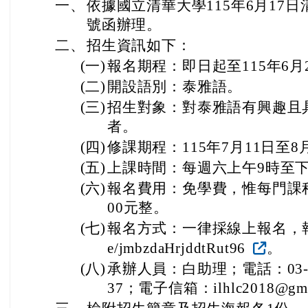
一、
依據國立清華大學115年6月17日清
號函辦理。
二、
招生資訊如下：
(一)
報名期程：即日起至115年6月
(二)
開設語別：泰雅語。
(三)
招生對象：對泰雅語有興趣且
者。
(四)
修課期程：115年7月11日至8
(五)
上課時間：每週六上午9時至下
(六)
報名費用：免學費，惟每門課程
00元整。
(七)
報名方式：一律採線上報名，報名連結：
e/jmbzdaHrjddtRut96
。
(八)
承辦人員：白助理；電話：03-57
37；電子信箱：ilhlc2018@gma