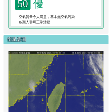
優
50
空氣質量令人滿意，基本無空氣污染
各類人群可正常活動
衛星雲圖
lin