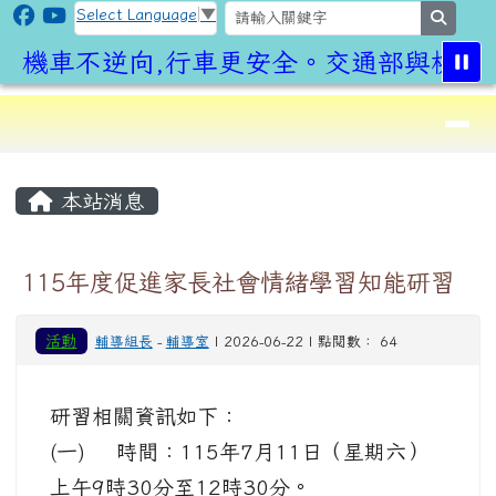
CLPS Site
跳至主內容區
Select Language
▼
search
機車不逆向,行車更安全。交通部與桃園市
導覽列
⏸
頁尾區域
主內容區域
本站消息
115年度促進家長社會情緒學習知能研習
活動
輔導組長
-
輔導室
| 2026-06-22 | 點閱數： 64
研習相關資訊如下：
(一) 時間：115年7月11日（星期六）
上午9時30分至12時30分。