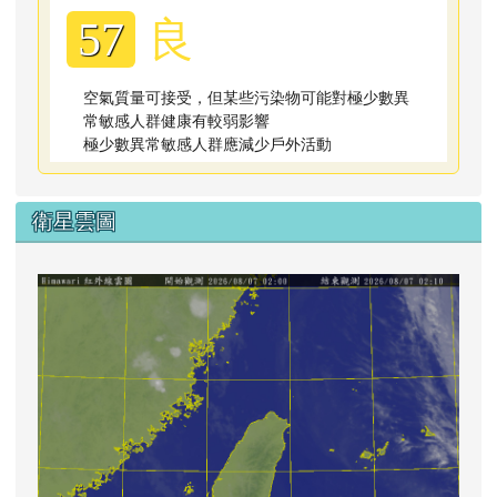
良
57
空氣質量可接受，但某些污染物可能對極少數異
常敏感人群健康有較弱影響
極少數異常敏感人群應減少戶外活動
衛星雲圖
lin