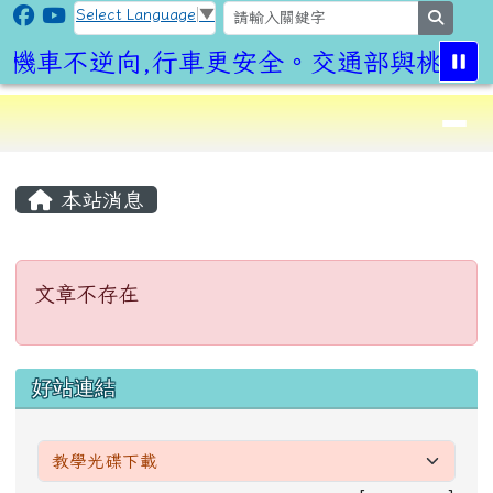
CLPS Site
跳至主內容區
Select Language
▼
search
機車不逆向,行車更安全。交通部與桃園市
導覽列
⏸
頁尾區域
主內容區域
本站消息
文章不存在
文章不存在
左邊區域內容
好站連結