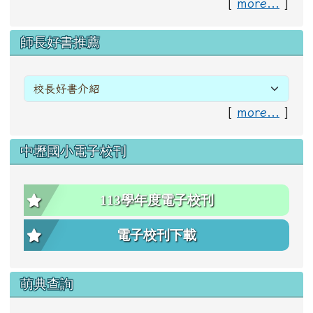
[
more...
]
右邊區域內容
師長好書推薦
[
more...
]
中壢國小電子校刊
113學年度電子校刊
電子校刊下載
萌典查詢