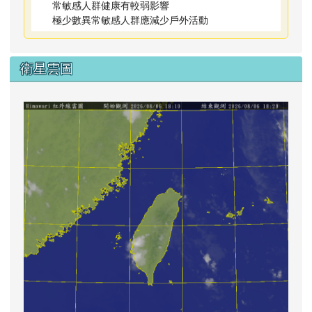
常敏感人群健康有較弱影響
極少數異常敏感人群應減少戶外活動
衛星雲圖
lin