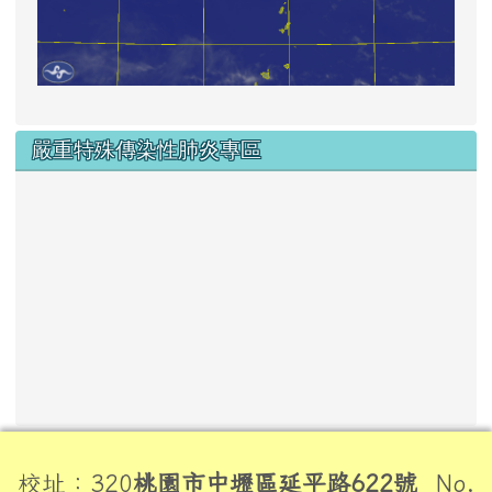
嚴重特殊傳染性肺炎專區
頁尾區域內容
校址：320
桃園市中壢區延平路622號
No.