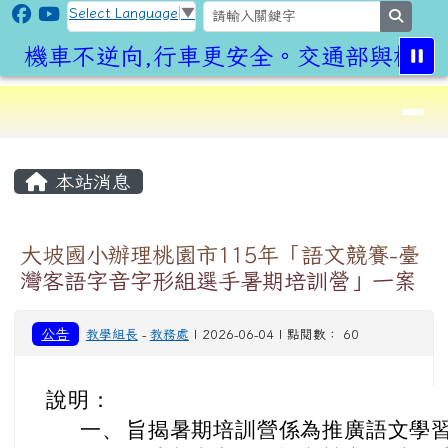
CLPS Site
跳至主內容區
Select Language
▼
search
機車不逆向,行車更安全。交通部與桃園市
導覽列
⏸
頁尾區域
主內容區域
本站消息
大坡國小辦理桃園市115年「語文競賽-臺
灣客語字音字形組選手暑期培訓營」一案
公告
教學組長
-
教務處
| 2026-06-04 | 點閱數： 60
說明：
一、
旨揭暑期培訓營係為推廣語文學