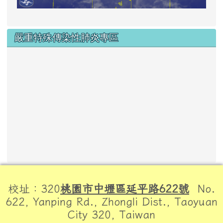
嚴重特殊傳染性肺炎專區
頁尾區域內容
校址：320
桃園市中壢區延平路622號
No.
622, Yanping Rd., Zhongli Dist., Taoyuan
City 320, Taiwan