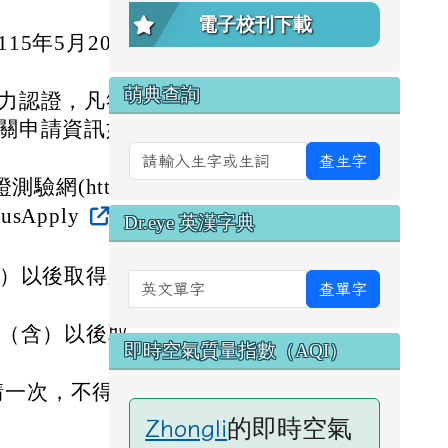
電子校刊下載
5年5月20日
萌典查詢
力認證，凡符合
關申請資訊如
查生字
測驗網(http
onusApply
。
Dr.eye 英漢字典
含）以後取得之
英文單字
查單字
日（含）以後取
即時空氣質量指數（AQI）
請一次，不得重
的即時空氣
Zhongli