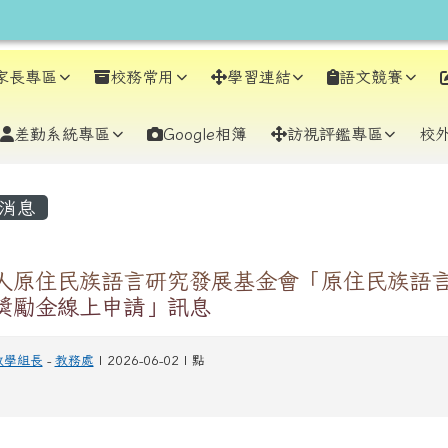
earch
家長專區
校務常用
學習連結
語文競賽
差勤系統專區
Google相簿
訪視評鑑專區
校
容區域
消息
人原住民族語言研究發展基金會「原住民族語
獎勵金線上申請」訊息
教學組長
-
教務處
| 2026-06-02 | 點