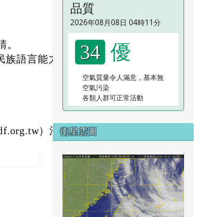
品質
2026年08月08日 04時11分
優
請。
34
住民族語言能力認
空氣質量令人滿意，基本無
空氣污染
各類人群可正常活動
org.tw）洽
衛星雲圖
link to