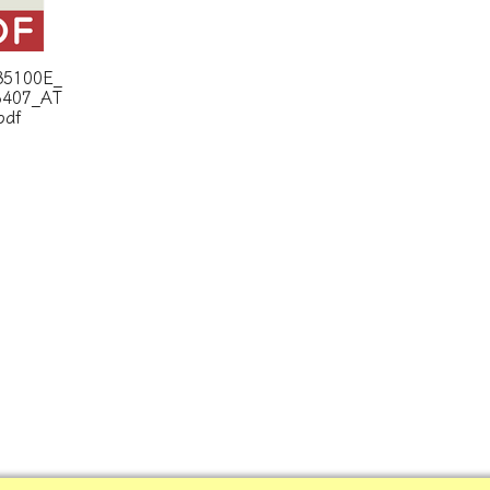
35100E_
6407_AT
pdf