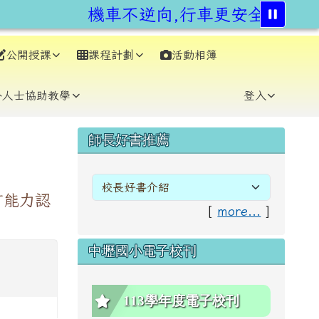
機車不逆向,行車更安全。交通部
公開授課
課程計劃
活動相簿
⏸
外人士協助教學
登入
右邊區域內容
師長好書推薦
言能力認
[
more...
]
中壢國小電子校刊
113學年度電子校刊