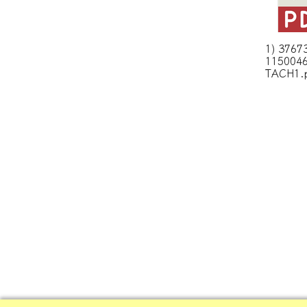
1) 3767
115004
TACH1.