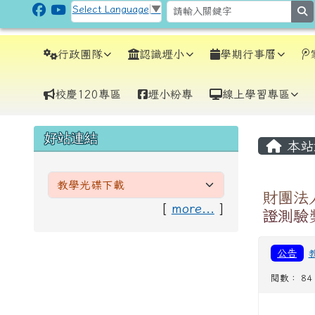
跳至主內容區
CLPS Site
Select Language
▼
s
導覽列
行政團隊
認識壢小
學期行事曆
校慶120專區
壢小粉專
線上學習專區
頁尾區域
主內
左邊區域內容
好站連結
本站
財團法
[
more...
]
證測驗
公告
閱數： 84