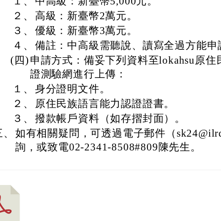
１、
中高級：新臺幣5,000元。
２、
高級：新臺幣2萬元。
３、
優級：新臺幣3萬元。
４、
備註：中高級需聽說、讀寫全過方能申
(四)
申請方式：備妥下列資料至lokahsu原
證測驗網進行上傳：
１、
身分證明文件。
２、
原住民族語言能力認證證書。
３、
撥款帳戶資料（如存摺封面）。
三、
如有相關疑問，可透過電子郵件（sk24@ilrdf.
詢，或致電02-2341-8508#809陳先生。