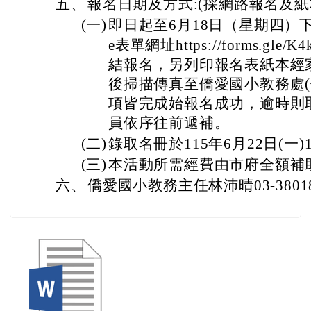
五、
報名日期及方式:(採網路報名及紙
(一)
即日起至6月18日（星期四）下午4
e表單網址https://forms.gle/
結報名，另列印報名表紙本經
後掃描傳真至僑愛國小教務處(傳真
項皆完成始報名成功，逾時則
員依序往前遞補。
(二)
錄取名冊於115年6月22日(一
(三)
本活動所需經費由市府全額補
六、
僑愛國小教務主任林沛晴03-38018