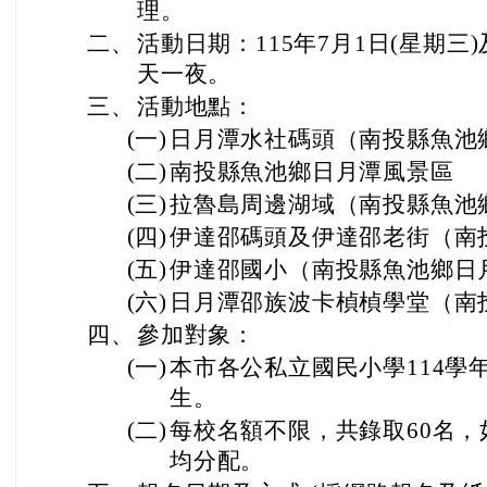
理。
二、
活動日期：115年7月1日(星期三)
天一夜。
三、
活動地點：
(一)
日月潭水社碼頭（南投縣魚池
(二)
南投縣魚池鄉日月潭風景區
(三)
拉魯島周邊湖域（南投縣魚池
(四)
伊達邵碼頭及伊達邵老街（南
(五)
伊達邵國小（南投縣魚池鄉日
(六)
日月潭邵族波卡楨楨學堂（南
四、
參加對象：
(一)
本市各公私立國民小學114學
生。
(二)
每校名額不限，共錄取60名
均分配。