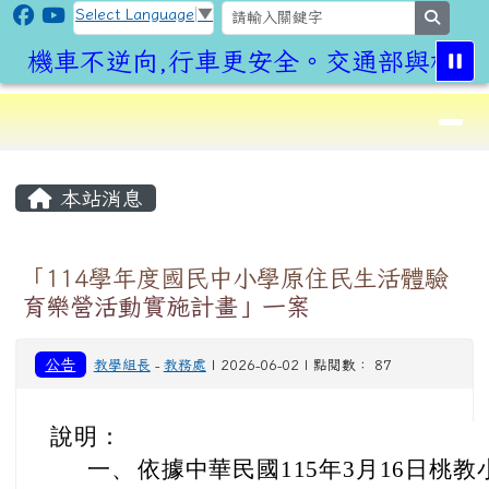
CLPS Site
跳至主內容區
Select Language
▼
search
機車不逆向,行車更安全。交通部與桃園市
導覽列
⏸
頁尾區域
主內容區域
本站消息
「114學年度國民中小學原住民生活體驗
育樂營活動實施計畫」一案
公告
教學組長
-
教務處
| 2026-06-02 | 點閱數： 87
說明：
一、
依據中華民國115年3月16日桃教小