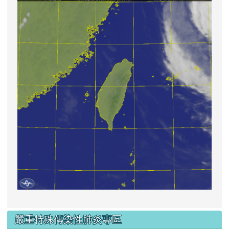
lin
嚴重特殊傳染性肺炎專區