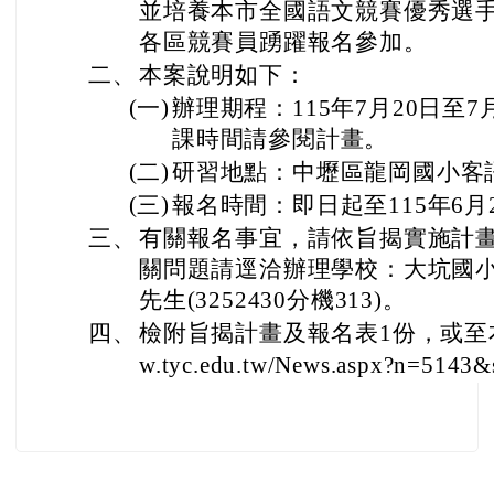
並培養本市全國語文競賽優秀選
各區競賽員踴躍報名參加。
二、
本案說明如下：
(一)
辦理期程：115年7月20日至
課時間請參閱計畫。
(二)
研習地點：中壢區龍岡國小客
(三)
報名時間：即日起至115年6月
三、
有關報名事宜，請依旨揭實施計
關問題請逕洽辦理學校：大坑國
先生(3252430分機313)。
四、
檢附旨揭計畫及報名表1份，或至本局最
w.tyc.edu.tw/News.aspx?n=5143