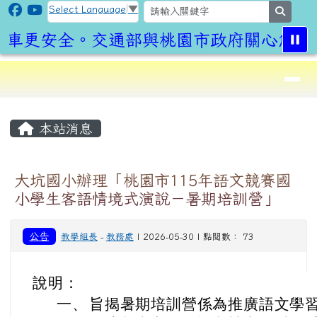
CLPS Site
跳至主內容區
Select Language
▼
search
行車更安全。交通部與桃園市政府關心您!
導覽列
⏸
頁尾區域
主內容區域
本站消息
大坑國小辦理「桃園市115年語文競賽國
小學生客語情境式演說－暑期培訓營」
公告
教學組長
-
教務處
| 2026-05-30 | 點閱數： 73
說明：
一、
旨揭暑期培訓營係為推廣語文學